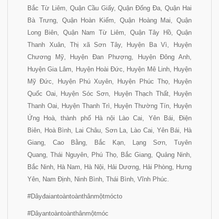
Bắc Từ Liêm, Quận Cầu Giấy, Quận Đống Đa, Quận Hai
Bà Trưng, Quận Hoàn Kiếm, Quận Hoàng Mai, Quận
Long Biên, Quận Nam Từ Liêm, Quận Tây Hồ, Quận
Thanh Xuân, Thị xã Sơn Tây, Huyện Ba Vì, Huyện
Chương Mỹ, Huyện Đan Phượng, Huyện Đông Anh,
Huyện Gia Lâm, Huyện Hoài Đức, Huyện Mê Linh, Huyện
Mỹ Đức, Huyện Phú Xuyên, Huyện Phúc Thọ, Huyện
Quốc Oai, Huyện Sóc Sơn, Huyện Thạch Thất, Huyện
Thanh Oai, Huyện Thanh Trì, Huyện Thường Tín, Huyện
Ứng Hoà, thành phố Hà nội Lào Cai, Yên Bái, Điện
Biên, Hoà Bình, Lai Châu, Sơn La, Lào Cai, Yên Bái, Hà
Giang, Cao Bằng, Bắc Kạn, Lạng Sơn, Tuyên
Quang, Thái Nguyên, Phú Thọ, Bắc Giang, Quảng Ninh,
Bắc Ninh, Hà Nam, Hà Nội, Hải Dương, Hải Phòng, Hưng
Yên, Nam Định, Ninh Bình, Thái Bình, Vĩnh Phúc.
#Dâyđaiantoàntoànthânmộtmócto
#Dâyantoàntoànthânmộtmóc