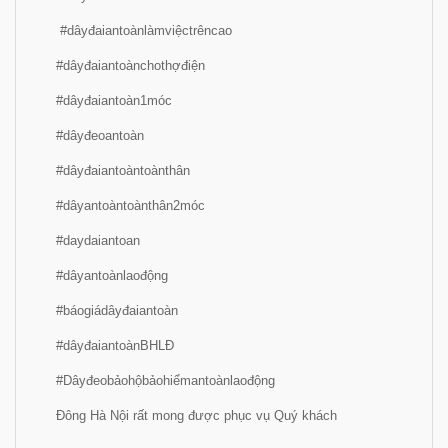
#dâyđaiantoànlàmviệctrêncao
#dâyđaiantoànchothợđiện
#dâyđaiantoàn1móc
#dâyđeoantoàn
#dâyđaiantoàntoànthân
#dâyantoàntoànthân2móc
#daydaiantoan
#dâyantoànlaođộng
#báogiádâyđaiantoàn
#dâyđaiantoànBHLĐ
#Dâyđeobảohộbảohiểmantoànlaođộng
Đông Hà Nội rất mong được phục vụ Quý khách