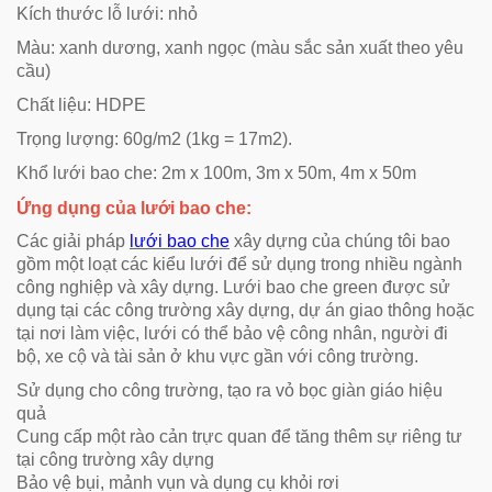
Kích thước lỗ lưới: nhỏ
Màu: xanh dương, xanh ngọc (màu sắc sản xuất theo yêu
cầu)
Chất liệu: HDPE
Trọng lượng: 60g/m2 (1kg = 17m2).
Khổ lưới bao che: 2m x 100m, 3m x 50m, 4m x 50m
Ứng dụng của lưới bao che:
Các giải pháp
lưới bao che
xây dựng của chúng tôi bao
gồm một loạt các kiểu lưới để sử dụng trong nhiều ngành
công nghiệp và xây dựng. Lưới bao che green được sử
dụng tại các công trường xây dựng, dự án giao thông hoặc
tại nơi làm việc, lưới có thể bảo vệ công nhân, người đi
bộ, xe cộ và tài sản ở khu vực gần với công trường.
Sử dụng cho công trường, tạo ra vỏ bọc giàn giáo hiệu
quả
Cung cấp một rào cản trực quan để tăng thêm sự riêng tư
tại công trường xây dựng
Bảo vệ bụi, mảnh vụn và dụng cụ khỏi rơi