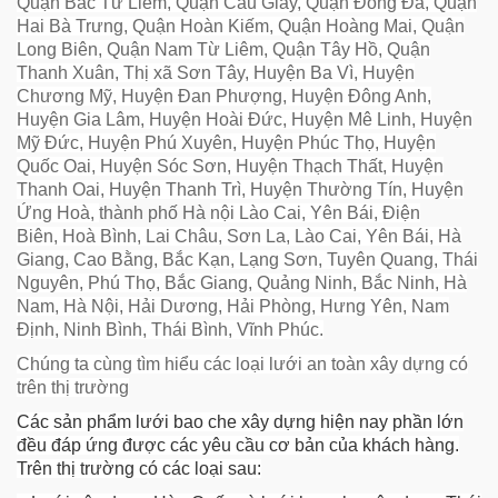
Quận Bắc Từ Liêm, Quận Cầu Giấy, Quận Đống Đa, Quận
Hai Bà Trưng, Quận Hoàn Kiếm, Quận Hoàng Mai, Quận
Long Biên, Quận Nam Từ Liêm, Quận Tây Hồ, Quận
Thanh Xuân, Thị xã Sơn Tây, Huyện Ba Vì, Huyện
Chương Mỹ, Huyện Đan Phượng, Huyện Đông Anh,
Huyện Gia Lâm, Huyện Hoài Đức, Huyện Mê Linh, Huyện
Mỹ Đức, Huyện Phú Xuyên, Huyện Phúc Thọ, Huyện
Quốc Oai, Huyện Sóc Sơn, Huyện Thạch Thất, Huyện
Thanh Oai, Huyện Thanh Trì, Huyện Thường Tín, Huyện
Ứng Hoà,
thành phố Hà
nội Lào Cai, Yên Bái, Điện
Biên, Hoà Bình, Lai Châu, Sơn La, Lào Cai, Yên Bái, Hà
Giang, Cao Bằng, Bắc Kạn, Lạng Sơn, Tuyên Quang, Thái
Nguyên, Phú Thọ, Bắc Giang, Quảng Ninh, Bắc Ninh, Hà
Nam, Hà Nội, Hải Dương, Hải Phòng, Hưng Yên, Nam
Định, Ninh Bình, Thái Bình, Vĩnh Phúc.
Chúng ta cùng tìm hiểu các loại lưới an toàn xây dựng có
trên thị trường
Các sản phẩm lưới bao che xây dựng hiện nay phần lớn
đều đáp ứng được các yêu cầu cơ bản của khách hàng.
Trên thị trường có các loại sau: