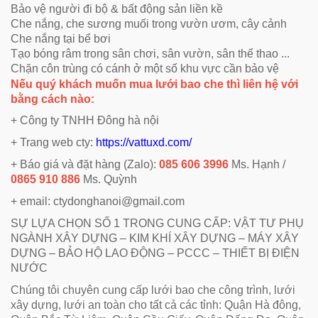
Bảo vệ người đi bộ & bất động sản liền kề
Che nắng, che sương muối trong vườn ươm, cây cảnh
Che nắng tại bể bơi
Tạo bóng râm trong sân chơi, sân vườn, sân thể thao ...
Chặn côn trùng có cánh ở một số khu vực cần bảo vệ
Nếu quý khách muốn mua lưới bao che thì liên hệ với
bằng cách nào:
+ Công ty TNHH Đông hà nội
+ Trang web cty:
https://vattuxd.com/
+ Báo giá và đặt hàng (Zalo):
085 606 3996
Ms. Hạnh /
0865 910 886
Ms. Quỳnh
+ email: ctydonghanoi@gmail.com
SỰ LỰA CHỌN SỐ 1 TRONG CUNG CẤP: VẬT TƯ PHỤ
NGÀNH XÂY DỰNG – KIM KHÍ XÂY DỰNG – MÁY XÂY
DỰNG – BẢO HỘ LAO ĐỘNG – PCCC – THIẾT BỊ ĐIỆN
NƯỚC
Chúng tôi chuyên cung cấp lưới bao che công trình, lưới
xây dựng, lưới an toàn cho tất cả các tỉnh: Quận Hà đông,