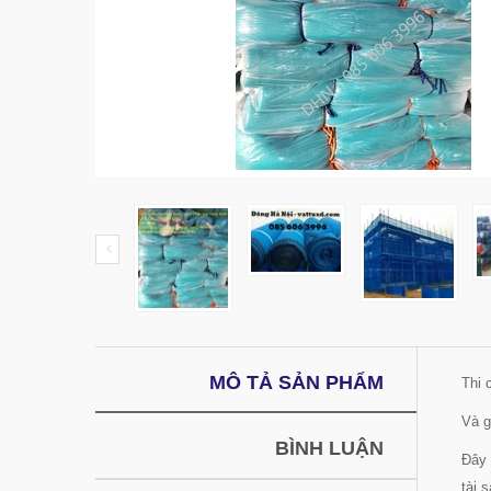
MÔ TẢ SẢN PHẨM
Thi 
Và g
BÌNH LUẬN
Đây 
tài s