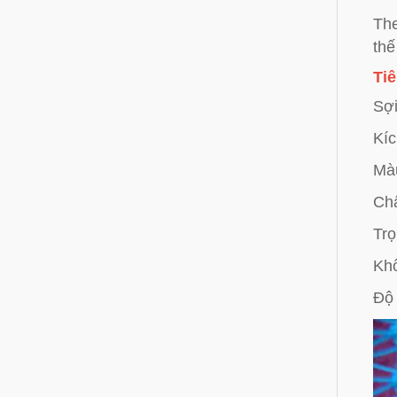
The
thế
Tiê
Sợi
Kíc
Màu
Chấ
Trọ
Khổ
Độ