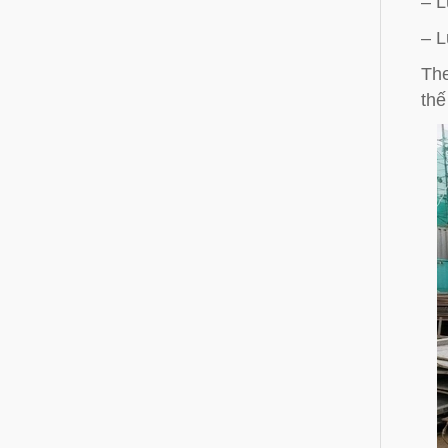
– L
– L
The
thế