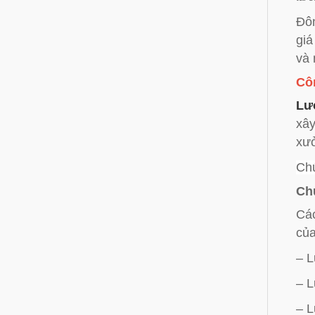
Đôn
giá
và 
Cô
Lư
xây
xưở
Chú
Chú
Các
của
– L
– L
– L