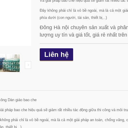
Và giải pháp bao che hiệu quả sẽ giảm rất nhiều tác
Đây không phải chỉ là vỏ bề ngoài, mà là cả một giả
phía dưới (con người, tài sản, thiết bị,..)
Đông Hà nội chuyên sản xuất và phân
lượng uy tín và giá tốt, giá rẻ nhất trê
Liên hệ
công Dàn giáo bao che
iải pháp bao che hiệu quả sẽ giảm rất nhiều tác động giữa thi công và môi t
không phải chỉ là vỏ bề ngoài, mà là cả một giải pháp an toàn, chống văng, 
ản, thiết bị,..)