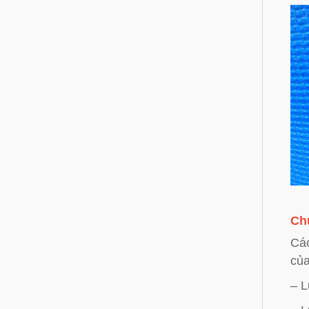
Chú
Các
của
– L