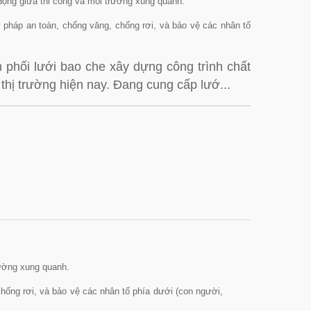
 động giữa thi công và môi trường xung quanh.
i pháp an toàn, chống văng, chống rơi, và bảo vệ các nhân tố
 phối lưới bao che xây dựng công trình chất
n thị trường hiện nay. Đang cung cấp lướ...
rường xung quanh.
chống rơi, và bảo vệ các nhân tố phía dưới (con người,