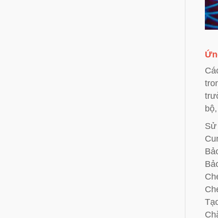
Ứn
Các
tro
trư
bộ,
Sử 
Cun
Bảo
Bảo
Che
Che
Tạo
Chặ