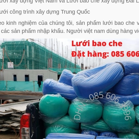
ưới xây dựng Việt Nam và Lưới bao che xây dựng Đài 
ưới công trình xây dựng Trung Quốc
o kinh nghiệm của chúng tôi, sản phẩm lưới bao che v
 các sản phẩm nhập khẩu. Người việt nam dùng hàng vi