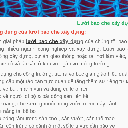
Lưới bao che xây d
g dụng của lưới bao che xây dựng:
 giải pháp
lưới bao che
xây dựng
của chúng tôi bao 
ng nhiều ngành công nghiệp và xây dựng. Lưới bao
ờng xây dựng, dự án giao thông hoặc tại nơi làm việc,
 xe cộ và tài sản ở khu vực gần với công trường.
dụng cho công trường, tạo ra vỏ bọc giàn giáo hiệu quả
g cấp một rào cản trực quan để tăng thêm sự riêng tư 
 vệ bụi, mảnh vụn và dụng cụ khỏi rơi
 vệ người đi bộ & bất động sản liền kề
 nắng, che sương muối trong vườn ươm, cây cảnh
 nắng tại bể bơi
 bóng râm trong sân chơi, sân vườn, sân thể thao ...
n côn trùng có cánh ở một số khu vực cần bảo vệ