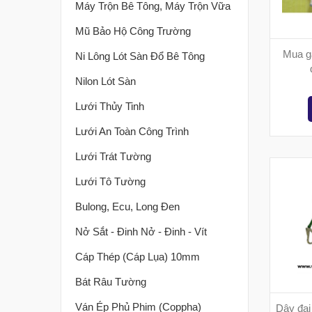
Máy Trộn Bê Tông, Máy Trộn Vữa
Mũ Bảo Hộ Công Trường
Mua gă
Ni Lông Lót Sàn Đổ Bê Tông
Nilon Lót Sàn
Lưới Thủy Tinh
Lưới An Toàn Công Trình
Lưới Trát Tường
Lưới Tô Tường
Bulong, Ecu, Long Đen
Nở Sắt - Đinh Nở - Đinh - Vít
Cáp Thép (cáp Lụa) 10mm
Bát Râu Tường
Ván Ép Phủ Phim (coppha)
Dây đai