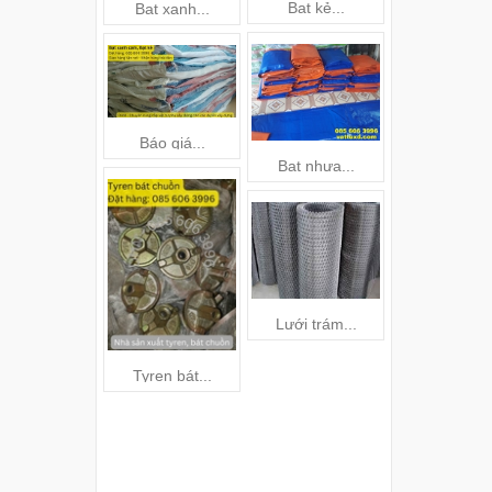
Bạt kẻ...
Bạt xanh...
Sika latex.
Báo giá...
Bạt nhựa...
Tấm chắn.
Lưới trám...
Tyren bát...
Bán keo..