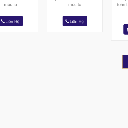
móc to
móc to
toàn 
Liên Hệ
Liên Hệ