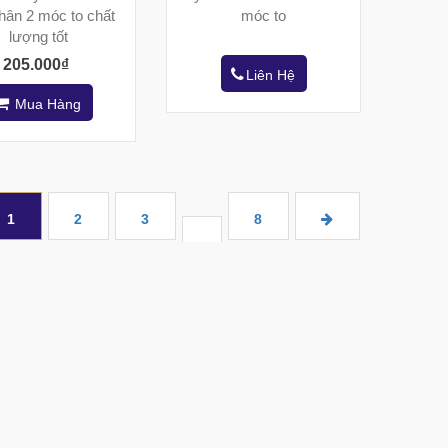
thân 2 móc to chất
móc to
lượng tốt
205.000₫
Liên Hệ
Mua Hàng
1
2
3
8
...