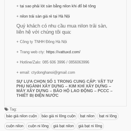
+
tại sao phải lót sàn bằng nilon khi đổ bê tông
+
nilon trải sàn giá rẻ tại Hà Nội
Quý khách có nhu cầu mua nilon trải sàn,
liên hệ với chúng tôi qua:
+ Công ty TNHH Đông Hà Nội
+ Trang web cty:
https://vattuxd.com/
+ Hotline/Zalo: 085 606 3996 / 0856063996
+ email: ctydonghanoi@gmail.com
SỰ LỰA CHỌN SỐ 1 TRONG CUNG CẤP: VẬT TƯ
PHỤ NGÀNH XÂY DỰNG – KIM KHÍ XÂY DỰNG –
MÁY XÂY DỰNG – BẢO HỘ LAO ĐỘNG – PCCC –
THIẾT BỊ ĐIỆN NƯỚC
Tag:
báo giá nilon cuộn
báo giá ni lông cuộn
bạt nilon
bạt ni lông
cuộn nilon
cuộn ni lông
giá bạt nilon
giá bạt ni lông