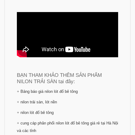
BẠN THAM KHẢO THÊM SẢN PHẨM
NILON TRẢI SÀN tại đây:
+
Bảng báo giá nilon lót đổ bê tông
+
nilon trải sàn, lót nền
+
nilon lót đổ bê tông
+
cung cáp phân phối nilon lót đổ bê tông giá rẻ tại Hà Nội
và các tỉnh