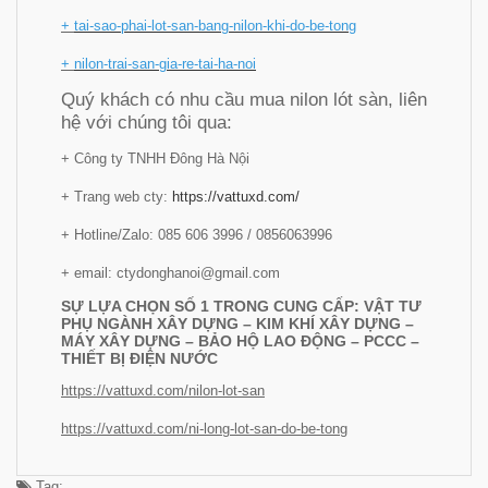
+
tai-sao-phai-lot-san-bang-nilon-khi-do-be-tong
+
nilon-trai-san-gia-re-tai-ha-noi
Quý khách có nhu cầu mua nilon lót sàn, liên
hệ với chúng tôi qua:
+ Công ty TNHH Đông Hà Nội
+ Trang web cty:
https://vattuxd.com/
+ Hotline/Zalo: 085 606 3996 / 0856063996
+ email: ctydonghanoi@gmail.com
SỰ LỰA CHỌN SỐ 1 TRONG CUNG CẤP: VẬT TƯ
PHỤ NGÀNH XÂY DỰNG – KIM KHÍ XÂY DỰNG –
MÁY XÂY DỰNG – BẢO HỘ LAO ĐỘNG – PCCC –
THIẾT BỊ ĐIỆN NƯỚC
https://vattuxd.com/nilon-lot-san
https://vattuxd.com/ni-long-lot-san-do-be-tong
Tag: