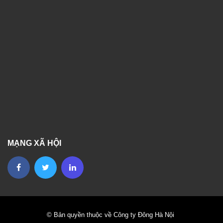
MẠNG XÃ HỘI
© Bản quyền thuộc về Công ty Đông Hà Nội