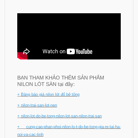
BẠN THAM KHẢO THÊM SẢN PHẨM
NILON LÓT SÀN tại đây:
+
Bảng báo giá nilon lót đổ bê tông
+
nilon-trai-san-lot-nen
+
nilon-lot-do-be-tong-nilon-lot-san-nilon-trai-san
+
cung-cap-phan-phoi-nilon-lo-t-do-be-tong-gia-re-tai-ha-
noi-va-cac-tinh