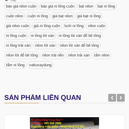
báo giá nilon cuộn
báo giá ni lông cuộn
bạt nilon
bạt ni lông
cuộn nilon
cuộn ni lông
giá bạt nilon
giá bạt ni lông
giá nilon cuộn
giá ni lông cuộn
lưới ni lông
nilon cuộn
ni lông cuộn
ni lông lót sàn
ni lông lót sàn đổ bê tông
ni lông trải sàn
nilon lót sàn
nilon lót sàn đổ bê tông
nilon lót đổ bê tông
nilon trải nền
nilon trải sàn
tấm nilon
tấm ni lông
vattuxaydung
SẢN PHẨM LIÊN QUAN