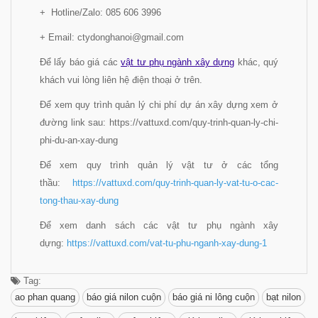
+ Hotline/Zalo: 085 606 3996
+ Email: ctydonghanoi@gmail.com
Để lấy báo giá các
vật tư phụ ngành xây dựng
khác, quý
khách vui lòng liên hệ điện thoại ở trên.
Để xem quy trình quản lý chi phí dự án xây dựng xem ở
đường link sau: https://vattuxd.com/quy-trinh-quan-ly-chi-
phi-du-an-xay-dung
Để xem quy trình quản lý vật tư ở các tổng
thầu:
https://vattuxd.com/quy-trinh-quan-ly-vat-tu-o-cac-
tong-thau-xay-dung
Để xem danh sách các vật tư phụ ngành xây
dựng:
https://vattuxd.com/vat-tu-phu-nganh-xay-dung-1
Tag:
ao phan quang
báo giá nilon cuộn
báo giá ni lông cuộn
bạt nilon