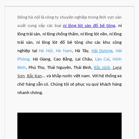
Đông hà nội là công ty chuyên nghiệp trong lĩnh vực sản
xuất cung cấp các loại
ni lông lót sàn đổ bê tông
, ni
lông trải sàn, ni lông chống thấm, ni lông lót nền, ni lông
trải sàn, ni lông lót đổ bê tông cho các khu công
nghiệp tại
Hà Nội
,
Hà Nam
, Hà Tây,
Hải Dương
,
Hải
Phòng
,
Hà Giang, Cao Bằng, Lai Châu,
Lào Cai
,
Ninh
Bình
, Phú Thọ, Thái Nguyên, Thái Bình,
Bắc ninh
,
Lạng
Sơn
,
Bắc Kan
... và khắp nước việt nam. Với hệ thống xe
chở hàng sẵn có. Chúng tôi sẽ phục vụ quý khách hàng
nhanh chóng.