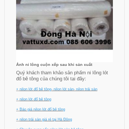
Ảnh ni lông cuộn xếp sau khi sản xuất
Quý khách tham khảo sản phẩm ni lông lót
đổ bê tông của chúng tôi tại đây:
+
nilon lót đổ bê tông- nilon lót sàn- nilon trải sàn
+
nilon lót đổ bê tông
+
Báo giá nilon lót đổ bê tông
+
nilon trải sàn giá rẻ tại Hà Đông