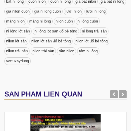
bạt ni lông
cuộn nilon
cuộn ni lông
giá bạt nilon
giá bạt ni lông
giá nilon cuộn
giá ni lông cuộn
lưới nilon
lưới ni lông
màng nilon
màng ni lông
nilon cuộn
ni lông cuộn
ni lông lót sàn
ni lông lót sàn đổ bê tông
ni lông trải sàn
nilon lót sàn
nilon lót sàn đổ bê tông
nilon lót đổ bê tông
nilon trải nền
nilon trải sàn
tấm nilon
tấm ni lông
vattuxaydung
SẢN PHẨM LIÊN QUAN