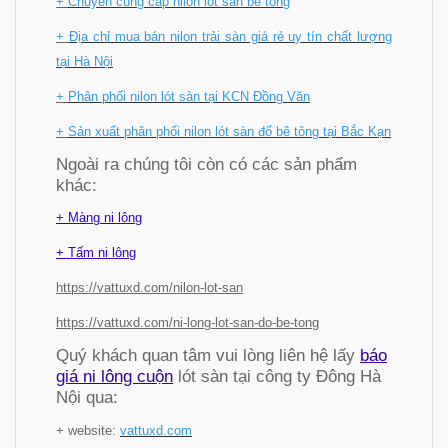
+
Chuyên cung cấp nilon lót sàn bê tông
+
Địa chỉ mua bán nilon trải sàn giá rẻ uy tín chất lượng
tại Hà Nội
+
Phân phối nilon lót sàn tại KCN Đồng Văn
+
Sản xuất phân phối nilon lót sàn đổ bê tông tại Bắc Kạn
Ngoài ra chúng tôi còn có các sản phẩm
khác:
+ Màng ni lông
+ Tấm ni lông
https://vattuxd.com/nilon-lot-san
https://vattuxd.com/ni-long-lot-san-do-be-tong
Quý khách quan tâm vui lòng liên hệ lấy
báo
giá ni lông cuộn
lót sàn tại công ty Đông Hà
Nội qua:
+ website:
vattuxd.com