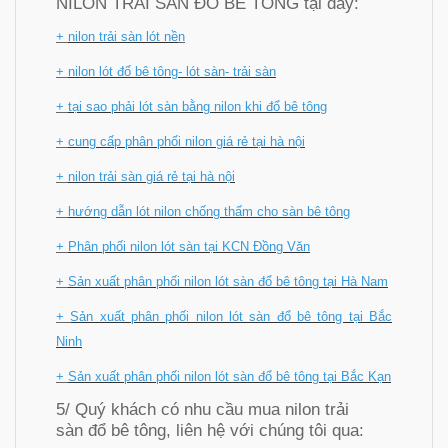
NILON TRẢI SÀN ĐỔ BÊ TÔNG tại đây:
+
nilon trải sàn lót nề
n
+
nilon lót đổ bê tông- lót sàn- trải sàn
+
tại sao phải lót sàn bằng nilon khi đổ bê tông
+
cung cấp phân phối nilon giá rẻ tại hà nội
+
nilon trải sàn giá rẻ tại hà nội
+
hướng dẫn lót nilon chống thấm cho sàn bê tông
+
Phân phối nilon lót sàn tại KCN Đồng Văn
+
Sản xuất phân phối nilon lót sàn đổ bê tông tại Hà Nam
+
Sản xuất phân phối nilon lót sàn đổ bê tông tại Bắc
Ninh
+
Sản xuất phân phối nilon lót sàn đổ bê tông tại Bắc Kạn
5/ Quý khách có nhu cầu mua nilon trải
sàn đổ bê tông, liên hệ với chúng tôi qua: