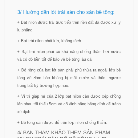
3/
Hướng dấn lót trải sàn cho sàn bê tông:
+ Bạt nilon được trải trực tiếp trên nền đất đã được xử lý
lu phẳng.
+ Bạt trải nilon phải kín, không rách.
+ Bạt trải nilon phải có khả năng chống thấm hơi nước
và có độ bền tốt để bảo vệ bê tông lâu dài.
+ Độ rộng của bạt lót sàn phải phủ thừa ra ngoài lớp bê
tông để đảm bảo không bị mất nước và thấm ngược
trong bất kỳ trường hợp nào.
+ Vị trí giáp mí của 2 lớp bạt nilon cần được xếp chồng
lên nhau tối thiểu 5cm và cố định bằng băng dính để tránh
xê dịch.
+ Bê tông sàn được đổ trên lớp nilon chống thấm.
4/ BẠN THAM KHẢO THÊM SẢN PHẨM