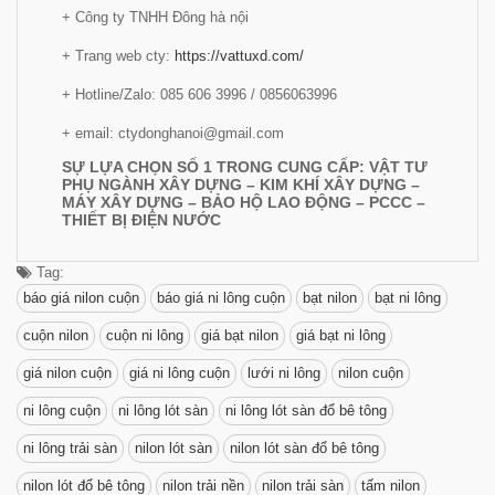
+ Công ty TNHH Đông hà nội
+ Trang web cty:
https://vattuxd.com/
+ Hotline/Zalo: 085 606 3996 / 0856063996
+ email: ctydonghanoi@gmail.com
SỰ LỰA CHỌN SỐ 1 TRONG CUNG CẤP: VẬT TƯ
PHỤ NGÀNH XÂY DỰNG – KIM KHÍ XÂY DỰNG –
MÁY XÂY DỰNG – BẢO HỘ LAO ĐỘNG – PCCC –
THIẾT BỊ ĐIỆN NƯỚC
Tag:
báo giá nilon cuộn
báo giá ni lông cuộn
bạt nilon
bạt ni lông
cuộn nilon
cuộn ni lông
giá bạt nilon
giá bạt ni lông
giá nilon cuộn
giá ni lông cuộn
lưới ni lông
nilon cuộn
ni lông cuộn
ni lông lót sàn
ni lông lót sàn đổ bê tông
ni lông trải sàn
nilon lót sàn
nilon lót sàn đổ bê tông
nilon lót đổ bê tông
nilon trải nền
nilon trải sàn
tấm nilon