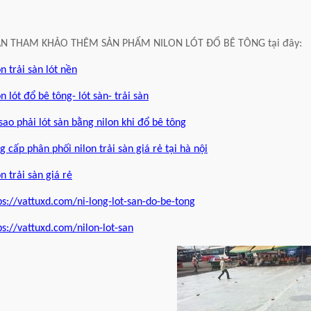
ẠN THAM KHẢO THÊM SẢN PHẨM NILON LÓT ĐỔ BÊ TÔNG tại đây:
on trải sàn lót nền
on lót đổ bê tông- lót sàn- trải sàn
 sao phải lót sàn bằng nilon khi đổ bê tông
g cấp phân phối nilon trải sàn giá rẻ tại hà nội
on trải sàn giá rẻ
ps://vattuxd.com/ni-long-lot-san-do-be-tong
ps://vattuxd.com/nilon-lot-san