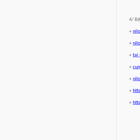
4/ B
+
nil
+
nil
+
tại
+
cun
+
nil
+
htt
+
htt