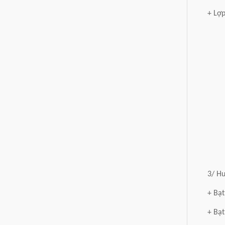
+ Lợp
3/ Hư
+ Bạt
+ Bạt