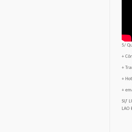
5/ Qu
+ Cô
+ Tra
+ Hot
+ em
SỰ L
LAO 