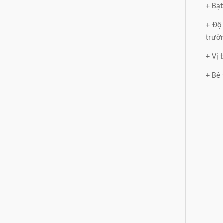
+ Bạt
+ Độ
trườ
+ Vị 
+ Bê 