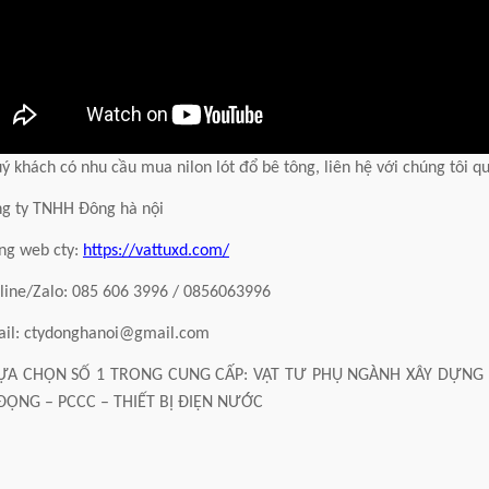
ý khách có nhu cầu mua nilon lót đổ bê tông, liên hệ với chúng tôi q
ng ty TNHH Đông hà nội
ng web cty:
https://vattuxd.com/
line/Zalo: 085 606 3996 / 0856063996
ail: ctydonghanoi@gmail.com
ỰA CHỌN SỐ 1 TRONG CUNG CẤP: VẬT TƯ PHỤ NGÀNH XÂY DỰNG 
ĐỘNG – PCCC – THIẾT BỊ ĐIỆN NƯỚC