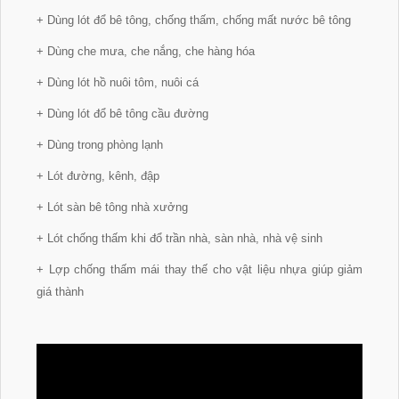
+ Dùng lót đổ bê tông, chống thấm, chống mất nước bê tông
+ Dùng che mưa, che nắng, che hàng hóa
+ Dùng lót hồ nuôi tôm, nuôi cá
+ Dùng lót đổ bê tông cầu đường
+ Dùng trong phòng lạnh
+ Lót đường, kênh, đập
+ Lót sàn bê tông nhà xưởng
+ Lót chống thấm khi đổ trần nhà, sàn nhà, nhà vệ sinh
+ Lợp chống thấm mái thay thế cho vật liệu nhựa giúp giảm
giá thành