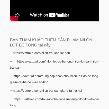
BẠN THAM KHẢO THÊM SẢN PHẨM NILON
LÓT BÊ TÔNG tại đây:
+
https://vattuxd.com/nilon-trai-san-lot-nen
+
https://vattuxd.com/nilon-lot-do-be-tong-nilon-lot-san-nilon-
trai-san
+
https://vattuxd.com/cung-cap-phan-phoi-nilon-lo-t-do-be-tong-
gia-re-tai-ha-noi-va-cac-tinh
+
https://vattuxd.com/nilon-trai-san-gia-re-tai-ha-noi
+
https://vattuxd.com/tai-sao-phai-lot-san-bang-nilon-khi-do-be-
tong