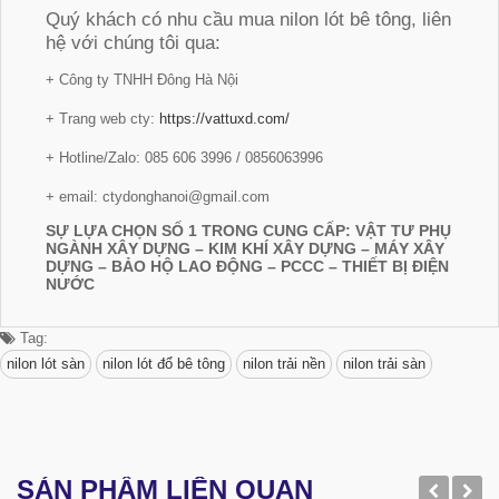
Quý khách có nhu cầu mua nilon lót bê tông, liên
hệ với chúng tôi qua:
+ Công ty TNHH Đông Hà Nội
+ Trang web cty:
https://vattuxd.com/
+ Hotline/Zalo: 085 606 3996 / 0856063996
+ email: ctydonghanoi@gmail.com
SỰ LỰA CHỌN SỐ 1 TRONG CUNG CẤP: VẬT TƯ PHỤ
NGÀNH XÂY DỰNG – KIM KHÍ XÂY DỰNG – MÁY XÂY
DỰNG – BẢO HỘ LAO ĐỘNG – PCCC – THIẾT BỊ ĐIỆN
NƯỚC
Tag:
nilon lót sàn
nilon lót đổ bê tông
nilon trải nền
nilon trải sàn
SẢN PHẨM LIÊN QUAN