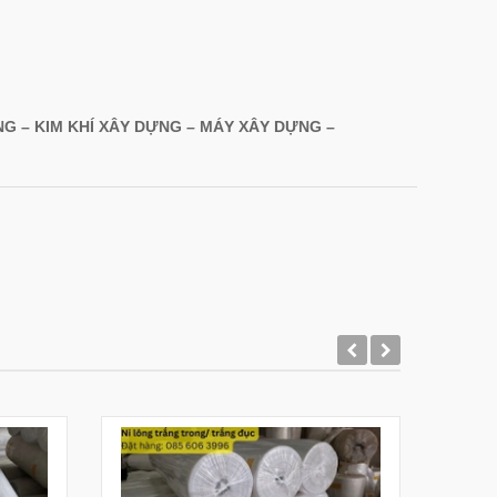
G – KIM KHÍ XÂY DỰNG – MÁY XÂY DỰNG –