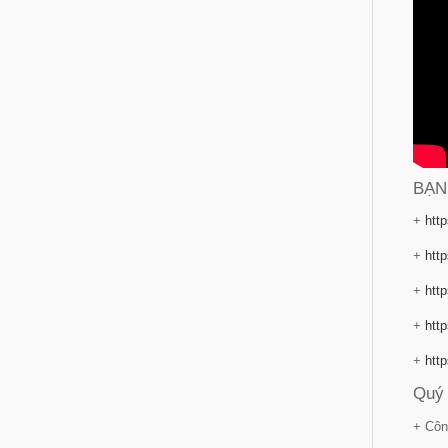
BẠN
+
http
+
http
+
http
+
http
+
http
Quý 
+ Côn