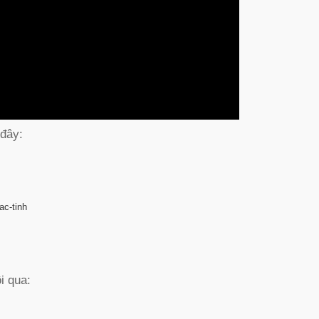
đây:
ac-tinh
ôi qua: