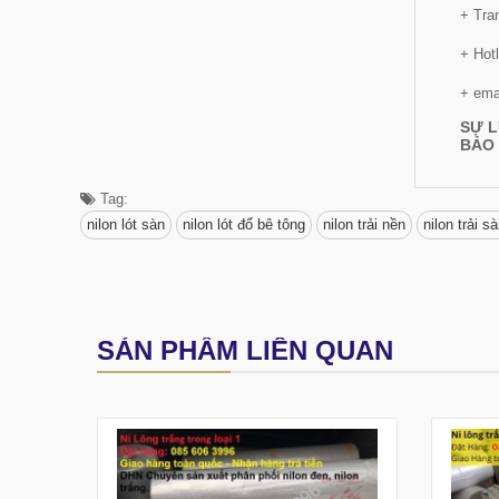
+ Tra
+ Hot
+ ema
SỰ L
BẢO 
Tag:
nilon lót sàn
nilon lót đổ bê tông
nilon trải nền
nilon trải s
SẢN PHẨM LIÊN QUAN