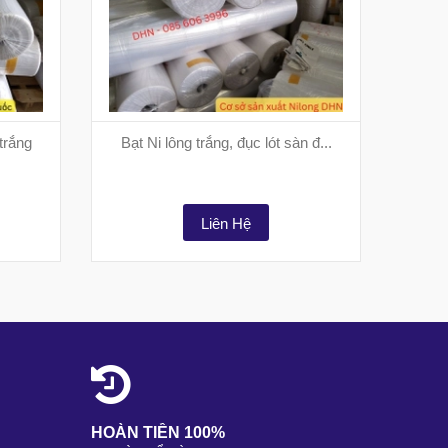
trắng
Bạt Ni lông trắng, đục lót sàn đ...
Ni l
Liên Hệ
HOÀN TIỀN 100%