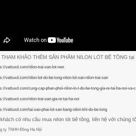
 THAM KHẢO THÊM SẢN PHẨM NILON LÓT BÊ TÔNG tại 
s://vattuxd.com/nilon-trai-san-lot-nen
s://vattuxd.com/nilon-lot-do-be-tong-nilon-lot-san-nilon-trai-san
s://vattuxd.com/cung-cap-phan-phoi-nilon-lo-t-do-be-tong-gia-re-tai-ha-noi-va-c
s://vattuxd.com/nilon-trai-san-gia-re-tai-ha-noi
s://vattuxd.com/tai-sao-phai-lot-san-bang-nilon-khi-do-be-tong
khách có nhu cầu mua nilon lót bê tông, liên hệ với chúng t
g ty TNHH Đông Hà Nội