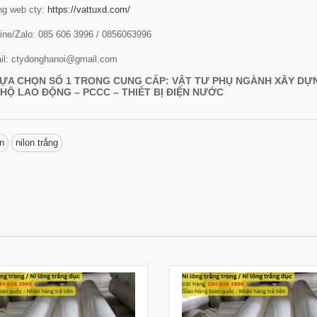
ng web cty:
https://vattuxd.com/
line/Zalo: 085 606 3996 / 0856063996
il: ctydonghanoi@gmail.com
ỰA CHỌN SỐ 1 TRONG CUNG CẤP: VẬT TƯ PHỤ NGÀNH XÂY DỰN
HỘ LAO ĐỘNG – PCCC – THIẾT BỊ ĐIỆN NƯỚC
àn
nilon trắng