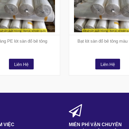
ng PE lót sàn đổ bê tông
Bạt lót sàn đổ bê tông màu 
Liên Hệ
Liên Hệ
M VIỆC
MIỄN PHÍ VẬN CHUYỂN