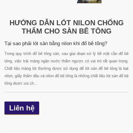
HƯỚNG DẪN LÓT NILON CHỐNG
THẤM CHO SÀN BÊ TÔNG
Tại sao phải lót sàn bằng nilon khi đổ bê tông?
Trong quy trình đổ bê tông sàn, sau giai đoạn xử lý bề mặt cần đổ bê
tông, việc trải màng ngăn nước thấm ngược có vai trò rất quan trọng.
Chất liệu màng lót thường được sử dụng để lót sàn đổ bê tông là bạt
nilon, giấy thấm dầu và nilon đổ bê tông là những chất liệu lót sàn đổ bê
tông được ưa ch...
Liên hệ