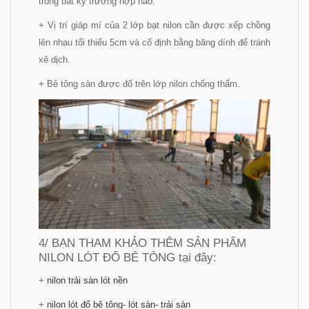
trong bất kỳ trường hợp nào.
+ Vị trí giáp mí của 2 lớp bạt nilon cần được xếp chồng
lên nhau tối thiểu 5cm và cố định bằng băng dính để tránh
xê dịch.
+ Bê tông sàn được đổ trên lớp nilon chống thấm.
4/ BẠN THAM KHẢO THÊM SẢN PHẨM
NILON LÓT ĐỔ BÊ TÔNG tại đây:
+
nilon trải sàn lót nền
+
nilon lót đổ bê tông- lót sàn- trải sàn