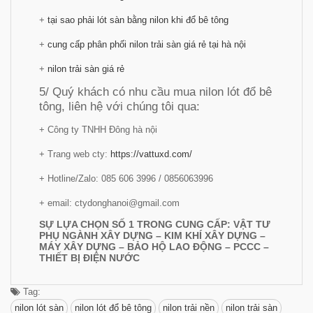
+
tại sao phải lót sàn bằng nilon khi đổ bê tông
+
cung cấp phân phối nilon trải sàn giá rẻ tại hà nội
+
nilon trải sàn giá rẻ
5/ Quý khách có nhu cầu mua nilon lót đổ bê
tông, liên hệ với chúng tôi qua:
+ Công ty TNHH Đông hà nội
+ Trang web cty:
https://vattuxd.com/
+ Hotline/Zalo: 085 606 3996 / 0856063996
+ email: ctydonghanoi@gmail.com
SỰ LỰA CHỌN SỐ 1 TRONG CUNG CẤP: VẬT TƯ
PHỤ NGÀNH XÂY DỰNG – KIM KHÍ XÂY DỰNG –
MÁY XÂY DỰNG – BẢO HỘ LAO ĐỘNG – PCCC –
THIẾT BỊ ĐIỆN NƯỚC
Tag:
nilon lót sàn
nilon lót đổ bê tông
nilon trải nền
nilon trải sàn