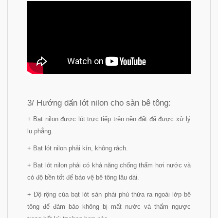
3/ Hướng dấn lót nilon cho sàn bê tông:
+ Bạt nilon được lót trực tiếp trên nền đất đã được xử lý
lu phẳng.
+ Bạt lót nilon phải kín, không rách.
+ Bạt lót nilon phải có khả năng chống thấm hơi nước và
có độ bền tốt để bảo vệ bê tông lâu dài.
+ Độ rộng của bạt lót sàn phải phủ thừa ra ngoài lớp bê
tông để đảm bảo không bị mất nước và thấm ngược