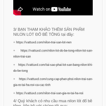
3/ BẠN THAM KHẢO THÊM SẢN PHẨM
NILON LÓT ĐỔ BÊ TÔNG tại đây:
+
https://vattuxd.com/nilon-trai-san-lot-nen
+
https://vattuxd.com/nilon-lot-do-be-tong-nilon-lot-san-
nilon-trai-san
+
https://vattuxd.com/tai-sao-phai-lot-san-bang-nilon-khi-
do-be-tong
+
https://vattuxd.com/cung-cap-phan-phoi-nilon-trai-san-
gia-re-tai-ha-noi-va-cac-tinh
+
https://vattuxd.com/nilon-trai-san-gia-re-tai-ha-noi
4/ Quý khách có nhu cầu mua nilon lót đổ bê
tông, liên hệ với chúng tôi qua: