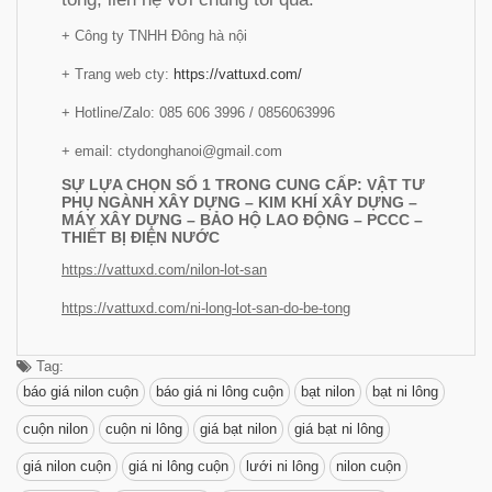
+ Công ty TNHH Đông hà nội
+ Trang web cty:
https://vattuxd.com/
+ Hotline/Zalo: 085 606 3996 / 0856063996
+ email: ctydonghanoi@gmail.com
SỰ LỰA CHỌN SỐ 1 TRONG CUNG CẤP: VẬT TƯ
PHỤ NGÀNH XÂY DỰNG – KIM KHÍ XÂY DỰNG –
MÁY XÂY DỰNG – BẢO HỘ LAO ĐỘNG – PCCC –
THIẾT BỊ ĐIỆN NƯỚC
https://vattuxd.com/nilon-lot-san
https://vattuxd.com/ni-long-lot-san-do-be-tong
Tag:
báo giá nilon cuộn
báo giá ni lông cuộn
bạt nilon
bạt ni lông
cuộn nilon
cuộn ni lông
giá bạt nilon
giá bạt ni lông
giá nilon cuộn
giá ni lông cuộn
lưới ni lông
nilon cuộn