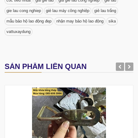
coc tieu nhua
giá giẻ lau
giá giẻ lau công nghiệp
giẻ lau
gie lau cong nghiep
giẻ lau máy công nghiệp
giẻ lau trắng
mẫu bảo hộ lao động đẹp
nhận may bảo hộ lao động
sika
vattuxaydung
SẢN PHẨM LIÊN QUAN