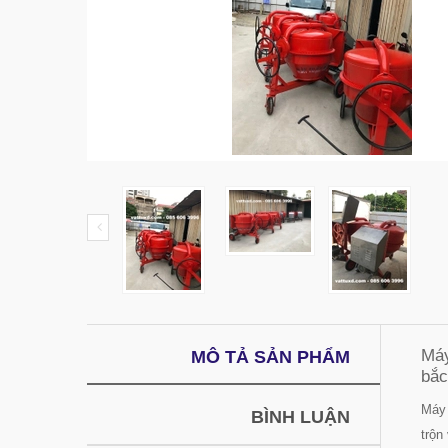
Máy
MÔ TẢ SẢN PHẨM
bắc
Máy 
BÌNH LUẬN
trộn