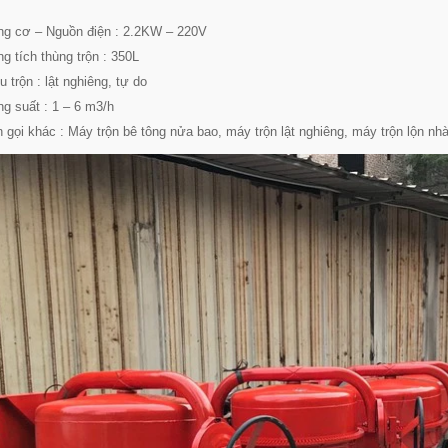
ng cơ – Nguồn điện : 2.2KW – 220V
ng tích thùng trộn : 350L
u trộn : lật nghiêng, tự do
ng suất : 1 – 6 m3/h
n gọi khác : Máy trộn bê tông nửa bao, máy trộn lật nghiêng, máy trộn lộn nhà