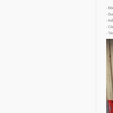
- Độ
- Du
- Kiể
- Cô
- Tê