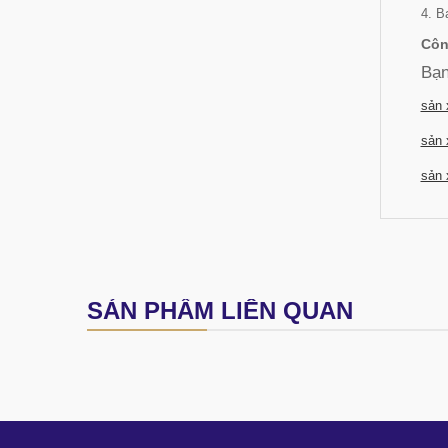
4. B
Côn
Bạn
sản 
sản 
sản 
SẢN PHẨM LIÊN QUAN