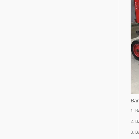
Bạn
1. B
2. B
3. B