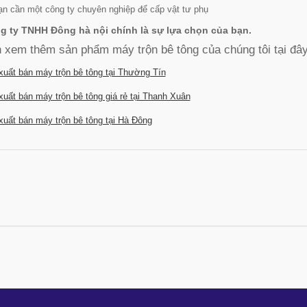
ạn cần một công ty chuyên nghiệp để cấp vật tư phụ
g ty TNHH Đông hà nội chính là sự lựa chọn của bạn.
 xem thêm sản phẩm máy trộn bê tông của chúng tôi tại đây
xuất bán máy trộn bê tông tại Thường Tín
xuất bán máy trộn bê tông giá rẻ tại Thanh Xuân
xuất bán máy trộn bê tông tại Hà Đông