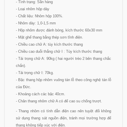
- Tình trạng: Sẵn hàng
- Loại nhôm hộp dày
- Chất liệu: Nhôm hộp 100%.
- Nhôm dày: 1,0-1,5 mm
- Hộp nhôm được đánh bóng, kích thước 60x30 mm
- Mặt ghế thang bằng thép sơn tĩnh điện.
- Chiều cao chữ A: tùy kích thước thang
- Chiều cao duỗi thẳng chữ I : Tùy kích thước thang
- Tải trọng chữ A: 90kg ( hai người trèo 2 bên thang chắc
chắn).
- Tải trọng chữ I: 70kg.
- Bậc thang hộp nhôm vuông tán lỗ theo công nghệ tán lỗ
của Đức.
- Khoảng cách các bậc 40cm.
- Chân thang nhôm chữ A có đế cao su chống trượt.
- Thang nhôm có tính dẫn điện cao nên tuyệt đối không
sử dụng thang sát nguồn điện, tránh mọi trường hợp để
thang không tiếp xúc với điện.