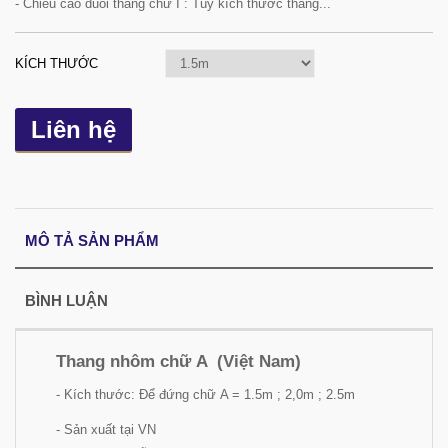
- Chiều cao duỗi thẳng chữ I : Tùy kích thước thang...
KÍCH THƯỚC
Liên hệ
MÔ TẢ SẢN PHẨM
BÌNH LUẬN
Thang nhôm chữ A (Việt Nam)
- Kích thước: Để đứng chữ A = 1.5m ; 2,0m ; 2.5m
- Sản xuất tại VN