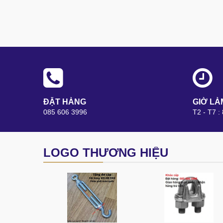
ĐẶT HÀNG
GIỜ LÀ
085 606 3996
T2 - T7 :
LOGO THƯƠNG HIỆU