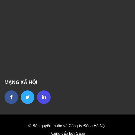
MẠNG XÃ HỘI
© Bản quyền thuộc về Công ty Đông Hà Nội
Cung cấp bởi Sapo