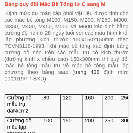
Bảng quy đổi Mác Bê Tông từ C sang M
Định mức dự toán cấp phối vật liệu được tính cho
các mác bê tông M100, M150, M200, M250, M300,
M350, M400, M450, M500 và M600 xác định bằng
cường độ nén ở 28 ngày tuổi với các mẫu hình khối
lập phương kích thước 150x150x150mm theo
TCVN3118-1993. Khi mác bê tông xác định bằng
cường độ nén trên các mẫu trụ có kích thước
(đường kính x chiều cao) 150x300mm thì quy đổi
mác bê tông mẫu trụ về mác bê tông mẫu lập
phương theo bảng sau: (
trang 438
định mức
10/2019/TT-BXD
)
Cường độ
80
120
160
200
250
mẫu trụ,
daN/cm2
Cường độ
100
150
200
250
300
mẫu lập