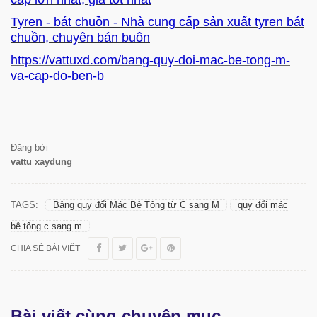
Tyren - bát chuồn - Nhà cung cấp sản xuất tyren bát
chuồn, chuyên bán buôn
https://vattuxd.com/bang-quy-doi-mac-be-tong-m-
va-cap-do-ben-b
Đăng bởi
vattu xaydung
TAGS:
Bảng quy đổi Mác Bê Tông từ C sang M
quy đổi mác
bê tông c sang m
CHIA SẺ BÀI VIẾT
Bài viết cùng chuyên mục