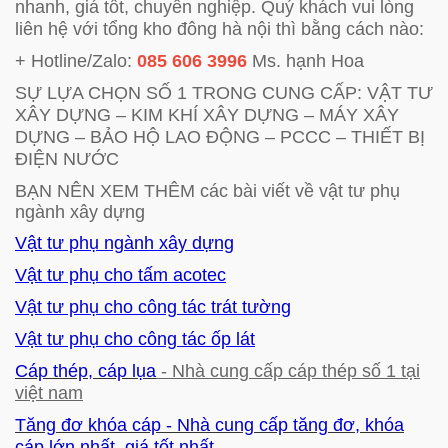
nhanh, giá tốt, chuyên nghiệp. Quý khách vui lòng
liên hệ với tổng kho đông hà nội thì bằng cách nào:
+ Hotline/Zalo:
085 606 3996
Ms. hạnh Hoa
SỰ LỰA CHỌN SỐ 1 TRONG CUNG CẤP: VẬT TƯ
XÂY DỰNG – KIM KHÍ XÂY DỰNG – MÁY XÂY
DỰNG – BẢO HỘ LAO ĐỘNG – PCCC – THIẾT BỊ
ĐIỆN NƯỚC
BẠN NÊN XEM THÊM các bài viết về vật tư phụ
ngành xây dựng
Vật tư phụ ngành xây dựng
Vật tư phụ cho tấm acotec
Vật tư phụ cho công tác trát tường
Vật tư phụ cho công tác ốp lát
Cáp thép, cáp lụa
- Nhà cung cấp cáp thép số 1 tại
việt nam
Tăng đơ khóa cáp - Nhà cung cấp tăng đơ, khóa
cáp lớn nhất, giá tốt nhất