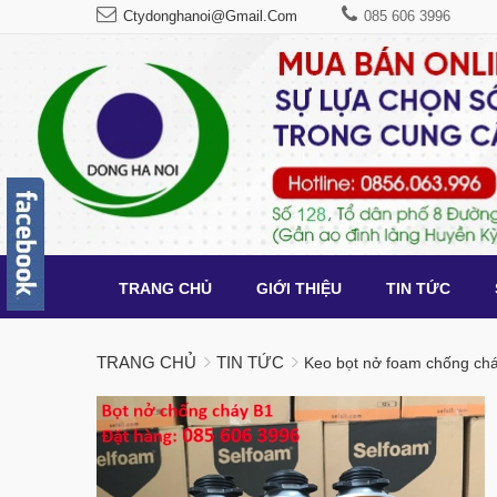
Ctydonghanoi@gmail.com
085 606 3996
TRANG CHỦ
GIỚI THIỆU
TIN TỨC
TRANG CHỦ
TIN TỨC
Keo bọt nở foam chống chá