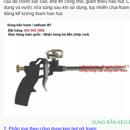
cầu độ chính xác cao, khe thi công nhỏ, giảm thiểu hao hụt. 
dụng và nước rửa súng sau khi sử dụng, tuy nhiên chai foa
đáng kể lượng foam hao hụt.
SÚNG BẮN KEO 
2. Phân loại theo công dụng keo bọt nở foam: