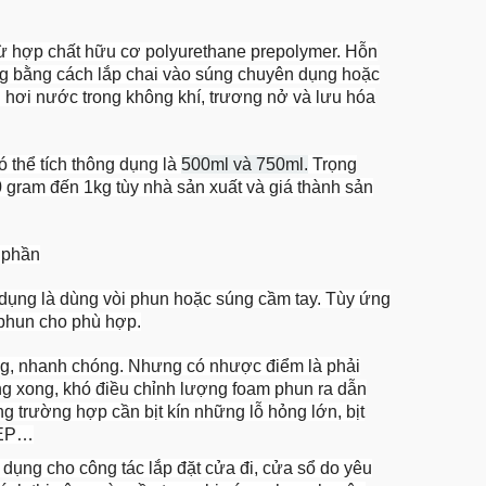
từ hợp chất hữu cơ polyurethane prepolymer. Hỗn
ng bằng cách lắp chai vào súng chuyên dụng hoặc
 hơi nước trong không khí, trương nở và lưu hóa
 thể tích thông dụng là
500ml và 750ml
.
Trọng
 gram đến 1kg tùy nhà sản xuất và giá thành sản
 phần
 dụng là dùng vòi phun hoặc súng cầm tay. Tùy ứng
phun cho phù hợp.
ụng, nhanh chóng. Nhưng có nhược điểm là phải
ng xong, khó điều chỉnh lượng foam phun ra dẫn
g trường hợp cần bịt kín những lỗ hỏng lớn, bịt
 MEP…
dụng cho công tác lắp đặt cửa đi, cửa sổ do yêu