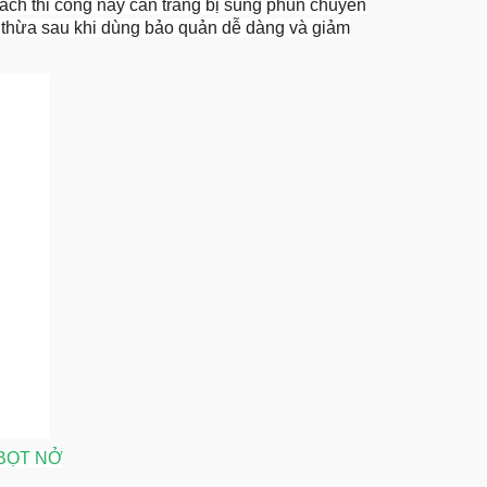
Cách thi công này cần trang bị súng phun chuyên
m thừa sau khi dùng bảo quản dễ dàng và giảm
BỌT NỞ