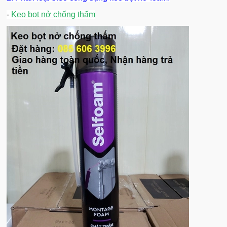
-
Keo bọt nở chống thấm