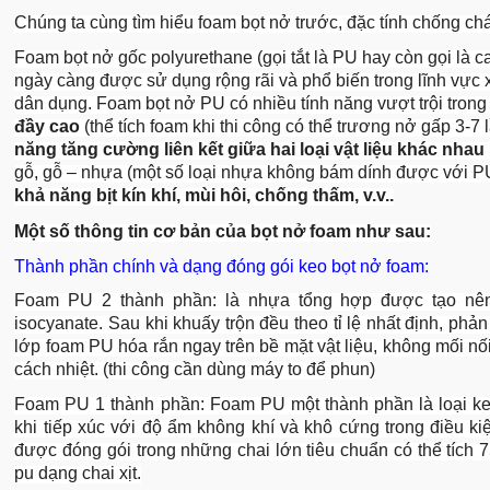
Chúng ta cùng tìm hiểu foam bọt nở trước, đặc tính chống chá
Foam bọt nở gốc polyurethane (gọi tắt là PU hay còn gọi là 
ngày càng được sử dụng rộng rãi và phổ biến trong lĩnh vực
dân dụng. Foam bọt nở PU có nhiều tính năng vượt trội trong vi
đầy cao
(thể tích foam khi thi công có thể trương nở gấp 3-7 
năng tăng cường liên kết giữa hai loại vật liệu khác nhau 
gỗ, gỗ – nhựa (một số loại nhựa không bám dính được với P
khả năng bịt kín khí, mùi hôi, chống thấm, v.v..
Một số thông tin cơ bản của bọt nở foam như sau:
Thành phần chính và dạng đóng gói keo bọt nở foam:
Foam PU 2 thành phần: là nhựa tổng hợp được tạo nên 
isocyanate. Sau khi khuấy trộn đều theo tỉ lệ nhất định, phả
lớp foam PU hóa rắn ngay trên bề mặt vật liệu, không mối nố
cách nhiệt. (thi công cần dùng máy to để phun)
Foam PU 1 thành phần: Foam PU một thành phần là loại ke
khi tiếp xúc với độ ẩm không khí và khô cứng trong điều 
được đóng gói trong những chai lớn tiêu chuẩn có thể tích 
pu dạng chai xịt.