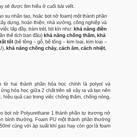
y sẽ được tìm hiểu ở cuối bài viết.
cao su nhân tạo, hoặc bọt nở foam) một thành phần
 xây dựng, hoàn thiện, nhà xưởng, công nghiệp và
ệc lấp đầy, trám trét, bịt kín như:
khả năng điền
lần thể tích ban đầu)
khả năng chống thấm, khả
rất tốt
(bê tông – gỗ, bê tông – kim loại, kim loại –
U),
khả năng chống cháy, cách âm, cách nhiệt,
từ hai thành phần hóa học chính là polyol và
n ứng hóa học giữa 2 chất trên sẽ xảy ra và tạo nên
i, hiệu quả cao trong việc chống thấm, chống nóng,
o bọt nở Polyurethane 1 thành phần tự trương nở
kiện bình thường. Foam PU một thành phần thường
750ml cùng với áp suất khí gas hay còn gọi là foam