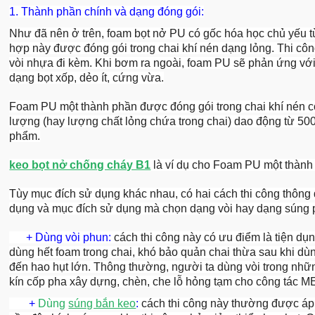
1. Thành phần chính và dạng đóng gói:
Như đã nên ở trên, foam bọt nở PU có gốc hóa học chủ yếu 
hợp này được đóng gói trong chai khí nén dạng lỏng. Thi cô
vòi nhựa đi kèm. Khi bơm ra ngoài, foam PU sẽ phản ứng với
dạng bọt xốp, dẻo ít, cứng vừa.
Foam PU một thành phần được đóng gói trong chai khí nén có
lượng (hay lượng chất lỏng chứa trong chai) dao động từ 500
phẩm.
keo bọt nở chống cháy B1
là ví dụ cho Foam PU một thành
Tùy mục đích sử dụng khác nhau, có hai cách thi công thông
dụng và mục đích sử dụng mà chọn dạng vòi hay dạng súng 
+ Dùng vòi phun:
cách thi công này có ưu điểm là tiện d
dùng hết foam trong chai, khó bảo quản chai thừa sau khi dù
đến hao hụt lớn. Thông thường, người ta dùng vòi trong nhữn
kín cốp pha xây dựng, chèn, che lỗ hỏng tạm cho công tác
+
Dùng
súng bắn keo
:
cách thi công này thường được áp 