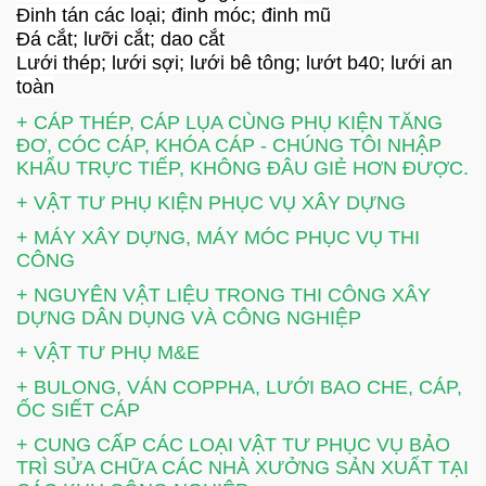
Đinh tán các loại; đinh móc; đinh mũ
Đá cắt; lưỡi cắt; dao cắt
Lưới thép; lưới sợi; lưới bê tông; lướt b40; lưới an
toàn
+ CÁP THÉP, CÁP LỤA CÙNG PHỤ KIỆN TĂNG
ĐƠ, CÓC CÁP, KHÓA CÁP - CHÚNG TÔI NHẬP
KHẨU TRỰC TIẾP, KHÔNG ĐÂU GIẺ HƠN ĐƯỢC.
+ VẬT TƯ PHỤ KIỆN PHỤC VỤ XÂY DỰNG
+ MÁY XÂY DỰNG, MÁY MÓC PHỤC VỤ THI
CÔNG
+ NGUYÊN VẬT LIỆU TRONG THI CÔNG XÂY
DỰNG DÂN DỤNG VÀ CÔNG NGHIỆP
+ VẬT TƯ PHỤ M&E
+ BULONG, VÁN COPPHA, LƯỚI BAO CHE, CÁP,
ỐC SIẾT CÁP
+ CUNG CẤP CÁC LOẠI VẬT TƯ PHỤC VỤ BẢO
TRÌ SỬA CHỮA CÁC NHÀ XƯỞNG SẢN XUẤT TẠI