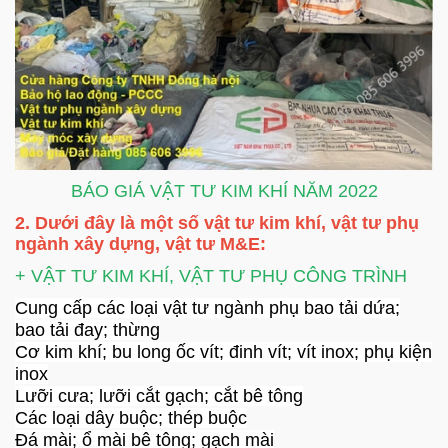
BÁO GIÁ VẬT TƯ KIM KHÍ NĂM 2022
2. Dưới đây là một số vật tư kim khí, vật tư phụ
ngành xây dựng, vật tư M&E:
+ VẬT TƯ KIM KHÍ, VẬT TƯ PHỤ CÔNG TRÌNH
Cung cấp các loại vật tư ngành phụ bao tải dứa;
bao tải đay; thừng
Cơ kim khí; bu long ốc vít; đinh vít; vít inox; phụ kiện
inox
Lưỡi cưa; lưỡi cắt gạch; cắt bê tông
Các loại dây buộc; thép buộc
Đá mài; ổ mài bê tông; gạch mài