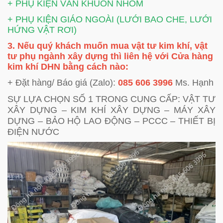
+ PHỤ KIỆN VÁN KHUÔN NHÔM
+ PHỤ KIỆN GIÁO NGOÀI (LƯỚI BAO CHE, LƯỚI
HỨNG VẬT RƠI)
3. Nếu quý khách muốn mua vật tư kim khí, vật
tư phụ ngành xây dựng thì liên hệ với Cửa hàng
kim khí DHN bằng cách nào:
+ Đặt hàng/ Báo giá (Zalo):
085 606 3996
Ms. Hạnh
SỰ LỰA CHỌN SỐ 1 TRONG CUNG CẤP: VẬT TƯ
XÂY DỰNG – KIM KHÍ XÂY DỰNG – MÁY XÂY
DỰNG – BẢO HỘ LAO ĐỘNG – PCCC – THIẾT BỊ
ĐIỆN NƯỚC