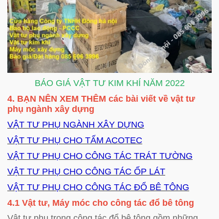
BÁO GIÁ VẬT TƯ KIM KHÍ NĂM 2022
4. BẠN NÊN XEM THÊM các bài viết về vật tư
phụ ngành xây dựng
VẬT TƯ PHỤ NGÀNH XÂY DỰNG
VẬT TƯ PHỤ CHO TẤM ACOTEC
VẬT TƯ PHỤ CHO CÔNG TÁC TRÁT TƯỜNG
VẬT TƯ PHỤ CHO CÔNG TÁC ỐP LÁT
VẬT TƯ PHỤ CHO CÔNG TÁC ĐỔ BÊ TÔNG
4.1 Vật tư, Máy móc cho công tác đổ bê tông
Vật tư phụ trong công tác đổ bê tông gồm những