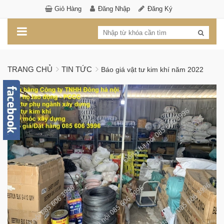
Giỏ Hàng
Đăng Nhập
Đăng Ký
TRANG CHỦ
TIN TỨC
Báo giá vật tư kim khí năm 2022