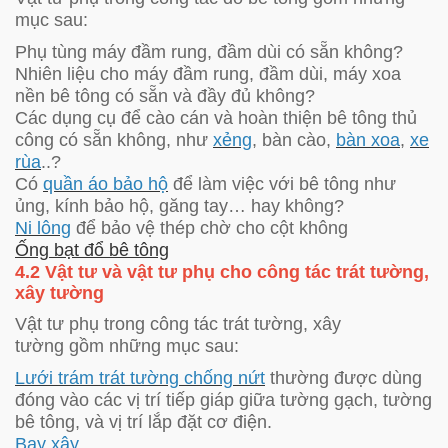
mục sau:
Phụ tùng máy đầm rung, đầm dùi có sẵn không?
Nhiên liệu cho máy đầm rung, đầm dùi, máy xoa
nền bê tông có sẵn và đầy đủ không?
Các dụng cụ để cào cán và hoàn thiện bê tông thủ
công có sẵn không, như
xẻng
, bàn cào,
bàn xoa
,
xe
rùa
..?
Có
quần áo bảo hộ
để làm việc với bê tông như
ủng, kính bảo hộ, găng tay… hay không?
Ni lông
để bảo vệ thép chờ cho cột không
Ống bạt đổ bê tông
4.2 Vật tư và vật tư phụ cho công tác trát tường,
xây tường
Vật tư phụ trong công tác trát tường, xây
tường gồm những mục sau:
Lưới trám trát tường chống nứt
thường được dùng
đóng vào các vị trí tiếp giáp giữa tường gạch, tường
bê tông, và vị trí lắp đặt cơ điện.
Bay xây