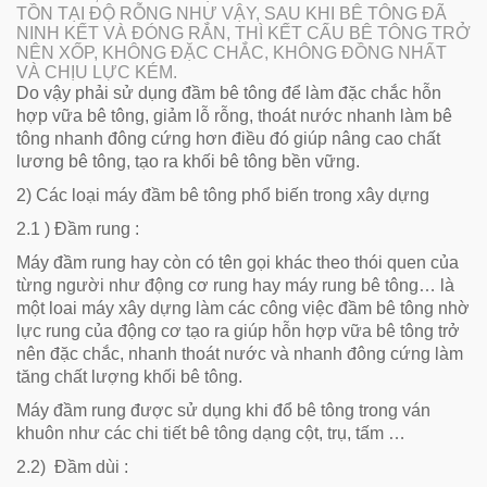
TỒN TẠI ĐỘ RỖNG NHƯ VẬY, SAU KHI BÊ TÔNG ĐÃ
NINH KẾT VÀ ĐÓNG RẮN, THÌ KẾT CẤU BÊ TÔNG TRỞ
NÊN XỐP, KHÔNG ĐẶC CHẮC, KHÔNG ĐỒNG NHẤT
VÀ CHỊU LỰC KÉM.
Do vậy phải sử dụng đầm bê tông để làm đặc chắc hỗn
hợp vữa bê tông, giảm lỗ rỗng, thoát nước nhanh làm bê
tông nhanh đông cứng hơn điều đó giúp nâng cao chất
lương bê tông, tạo ra khối bê tông bền vững.
2) Các loại máy đầm bê tông phổ biến trong xây dựng
2.1 ) Đầm rung :
Máy đầm rung
hay còn có tên gọi khác theo thói quen của
từng người như động cơ rung hay máy rung bê tông… là
một loai máy xây dựng làm các công việc đầm bê tông nhờ
lực rung của động cơ tạo ra giúp hỗn hợp vữa bê tông trở
nên đặc chắc, nhanh thoát nước và nhanh đông cứng làm
tăng chất lượng khối bê tông.
Máy đầm rung được sử dụng khi đổ bê tông trong ván
khuôn như các chi tiết bê tông dạng cột, trụ, tấm …
2.2) Đầm dùi :