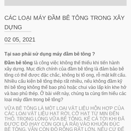
CÁC LOẠI MÁY ĐẦM BÊ TÔNG TRONG XÂY
DỰNG
02 05, 2021
Tại sao phải sử dụng máy đầm bê tông ?
Đầm bê tông
là công việc không thể thiếu khi tiến hành
xây dựng. Mục đích chính của đầm bê tông là đảm bảo bê
tông có thể được đặc chắc, không bị tổ ong, rỗ mặt kết cấu.
Nhiều cấu kiện bê tông thép rất nhiều, nếu không đầm kỹ
thì bê tông không thể bao phủ hoặc chui vào lấp kín khe hở
và bao phủ thép. Ở bài viết này, chúng ta cùng tìm hiểu các
loại máy đầm trong bê tông?
VỮA BÊ TÔNG LÀ MỘT LOẠI VẬT LIỆU HỖN HỢP CỦA
CÁC LOẠI VẬT LIỆU HẠT RỜI, CỠ HẠT TỪ MỊN ĐẾN
THÔ. TRONG LÒNG VỮA BÊ TÔNG, KỂ CẢ TỚI KHI ĐÃ
ĐƯỢC ĐỔ (HAY CÒN GỌI LÀ RẢI) VÀO KHUÔN ĐÚC
BÊ TÔNG, VẪN CÒN ĐỘ RỖNG RẤT LỚN. NẾU CỨ ĐỂ