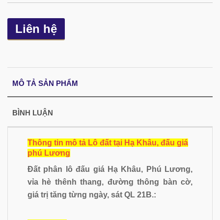
Liên hệ
MÔ TẢ SẢN PHẨM
BÌNH LUẬN
Thông tin mô tả Lô đất tại Hạ Khâu, đấu giá
phú Lương
Đất phân lô đấu giá Hạ Khâu, Phú Lương,
vỉa hè thênh thang, đường thông bàn cờ,
giá trị tăng từng ngày, sát QL 21B.: