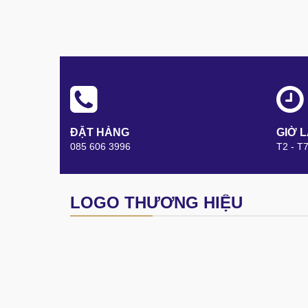
ĐẶT HÀNG
GIỜ 
085 606 3996
T2 - T
LOGO THƯƠNG HIỆU