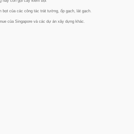
g hay còn gọi cây kiểm bọt
bọt của các công tác trát tường, ốp gạch, lát gạch.
nue của Singapore và các dự án xây dựng khác.