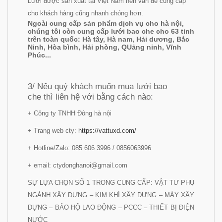
Lưới được sản xuất tại Việt Nam nên vấn đề cung cấp
cho khách hàng cũng nhanh chóng hơn.
Ngoài cung cấp sản phẩm dịch vụ cho hà nội,
chúng tôi còn cung cấp lưới bao che cho 63 tỉnh
trên toàn quốc: Hà tây, Hà nam, Hải dương, Bắc
Ninh, Hòa bình, Hải phòng, QUảng ninh, Vĩnh
Phúc...
3/ Nếu quý khách muốn mua lưới bao
che thì liên hệ với bằng cách nào:
+ Công ty TNHH Đông hà nội
+ Trang web cty:
https://vattuxd.com/
+ Hotline/Zalo: 085 606 3996 / 0856063996
+ email: ctydonghanoi@gmail.com
SỰ LỰA CHỌN SỐ 1 TRONG CUNG CẤP: VẬT TƯ PHỤ
NGÀNH XÂY DỰNG – KIM KHÍ XÂY DỰNG – MÁY XÂY
DỰNG – BẢO HỘ LAO ĐỘNG – PCCC – THIẾT BỊ ĐIỆN
NƯỚC