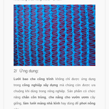
2/ Ứng dụng:
Lưới bao che công trình
không chỉ được ứng dụng
trong
công nghiệp xây dựng
mà chúng còn được ưa
chuộng khi dùng trong nông nghiệp. Sản phẩm có chức
năng
chắn côn trùng
,
che nắng
cho vườn ươm
cây
giống,
làm lưới màng nhà kính
hay dùng để
phơi nông