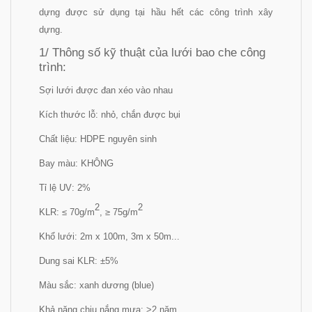
dựng được sử dụng tại hầu hết các công trình xây
dựng.
1/ Thông số kỹ thuật của lưới bao che công
trình:
Sợi lưới được đan xéo vào nhau
Kích thước lỗ: nhỏ, chắn được bụi
Chất liệu: HDPE nguyên sinh
Bay màu: KHÔNG
Tỉ lệ UV: 2%
2
2
KLR: ≤ 70g/m
, ≥ 75g/m
Khổ lưới: 2m x 100m, 3m x 50m...
Dung sai KLR: ±5%
Màu sắc: xanh dương (blue)
Khả năng chịu nắng mưa: >2 năm