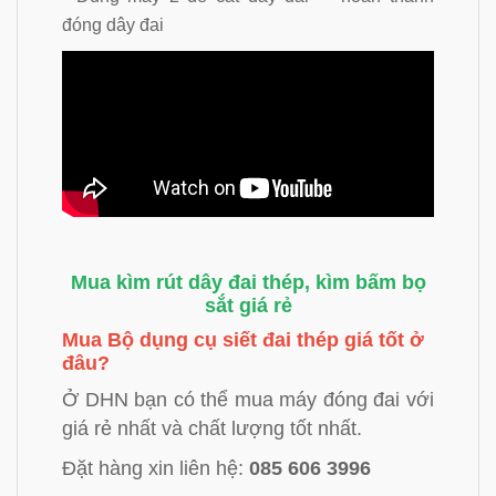
đóng dây đai
Mua
kìm rút dây đai thép, kìm bấm bọ
sắt giá rẻ
Mua Bộ dụng cụ siết đai thép giá tốt ở
đâu?
Ở DHN bạn có thể mua máy đóng đai với
giá rẻ nhất và chất lượng tốt nhất.
Đặt hàng xin liên hệ:
085 606 3996