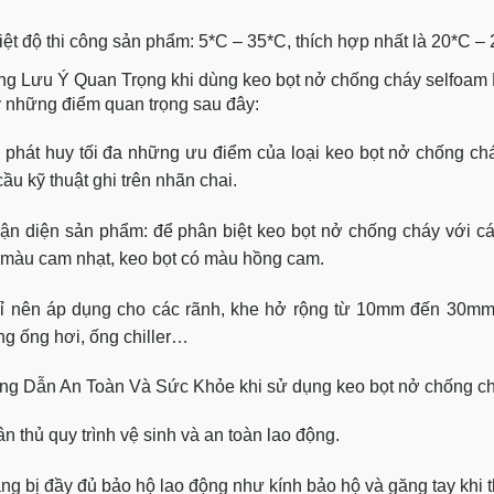
iệt độ thi công sản phẩm: 5*C – 35*C, thích hợp nhất là 20*C – 
g Lưu Ý Quan Trọng khi dùng keo bọt nở chống cháy selfoam
ý những điểm quan trọng sau đây:
 phát huy tối đa những ưu điểm của loại keo bọt nở chống ch
ầu kỹ thuật ghi trên nhãn chai.
ận diện sản phẩm: để phân biệt keo bọt nở chống cháy với cá
 màu cam nhạt, keo bọt có màu hồng cam.
ỉ nên áp dụng cho các rãnh, khe hở rộng từ 10mm đến 30mm 
g ống hơi, ống chiller…
g Dẫn An Toàn Và Sức Khỏe khi sử dụng keo bọt nở chống ch
n thủ quy trình vệ sinh và an toàn lao động.
ang bị đầy đủ bảo hộ lao động như kính bảo hộ và găng tay khi t