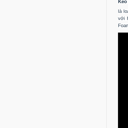
Keo 
là l
với 
Foam