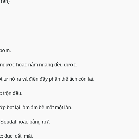
 rắn)
 bơm.
ốc ngược hoặc nằm ngang đều được.
ự nở ra và điền đầy phần thể tích còn lại.
c trộn đều.
ớp bọt lại làm ẩm bề mặt một lần.
 Soudal hoặc bằng rp7.
: đục, cắt, mài.