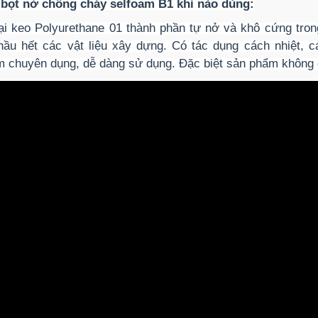
bọt nở chống cháy selfoam B1 khi nào dùng:
oại keo Polyurethane 01 thành phần tự nở và khô cứng tron
hầu hết các vật liệu xây dựng. Có tác dụng cách nhiệt,
 chuyên dụng, dễ dàng sử dụng. Đặc biệt sản phẩm không