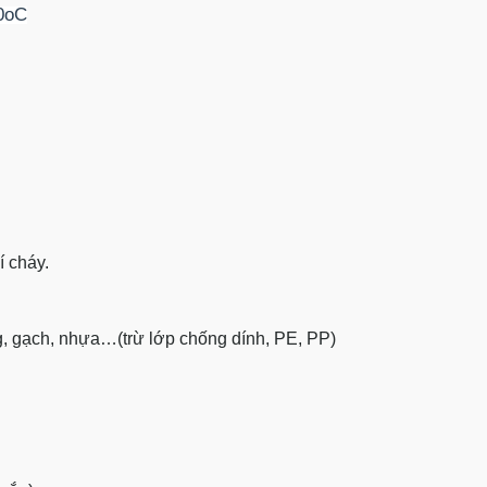
00oC
í cháy.
ông, gạch, nhựa…(trừ lớp chống dính, PE, PP)