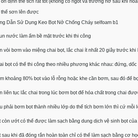
ổn định thể tích rất tốt (không co ngót và trương nở sau khi hóa
 thể sơn lên được
g Dẫn Sử Dụng Keo Bọt Nở Chống Cháy selfoam b1
un nước làm ẩm bề mặt trước khi thi công
n vòi bơm vào miệng chai bọt, lắc chai ít nhất 20 giây trước khi
ai bọt có thể thi công theo nhiều phương khác nhau: đứng, d
m khoảng 80% bọt vào lỗ rỗng hoặc khe cần bơm, sau đó để bọt t
n liên tục lắc chai trong lúc bơm bọt để hóa chất trong chai đượ
u phải bơm bọt thành nhiều lớp do thể tích bơm lớn thì cứ mỗi l
t còn ướt có thể được làm sạch bằng dung dịch vệ sinh bọt của
t sau khi đã đóng rắn hoàn toàn chỉ có thể làm sạch bằng cơ học