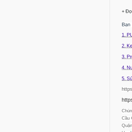
+ Đọ
Bạn 
1. P
2. K
3. P
4. N
5. S
http
http
Chún
Cầu 
Quận