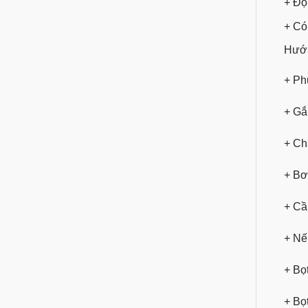
+ Độ 
+ Có
Hướn
+ Ph
+ Gắ
+ Ch
+ Bơ
+ Cầ
+ Nế
+ Bọ
+ Bọ