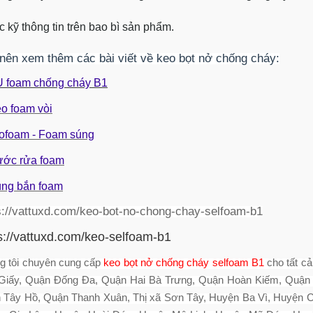
c kỹ thông tin trên bao bì sản phẩm.
nên xem thêm các bài viết về keo bọt nở chống cháy:
U foam chống cháy B1
eo foam vòi
rofoam - Foam súng
ước rửa foam
úng bắn foam
s://vattuxd.com/keo-bot-no-chong-chay-selfoam-b1
s://vattuxd.com/keo-
selfoam-b1
g tôi chuyên cung cấp
keo bọt nở chống cháy selfoam B1
cho tất c
Giấy, Quận Đống Đa, Quận Hai Bà Trưng, Quận Hoàn Kiếm, Quận
 Tây Hồ, Quận Thanh Xuân, Thị xã Sơn Tây, Huyện Ba Vì, Huyện