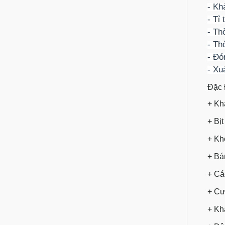
- Kh
- Tỉ
- Th
- Th
- Đó
- Xu
Đặc 
+ Kh
+ Bị
+ Kh
+ Bá
+ Cá
+ Cư
+ Kh