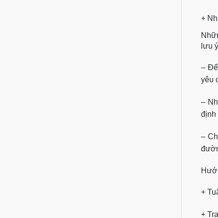
+ Nh
Nhữn
lưu 
– Để
yêu c
– Nh
định
– Ch
đườn
Hướn
+ Tuâ
+ Tr