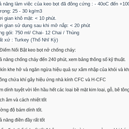
ả năng làm việc của keo bọt đã đông cứng : - 40oC đến +1
 trọng: 25 - 30 kg/m3
ời gian khô mặt: < 10 phút.
ời gian sử dụng sau khi mở nắp: < 20 phút
ng gói: 750 ml/ Chai- 12 Chai / Thùng
ất xứ : Turkey (Thổ Nhĩ Kỳ)
Điểm Nổi Bật keo bọt nở chống cháy:
ả năng chống cháy đến 240 phút, xem bảng thông số kỹ thuật.
t kín khe hở và ngăn ngừa hiệu quả sự xâm nhập của khói và kh
ông chứa khí gây hiệu ứng nhà kính CFC và H-CFC
m dính tuyệt vời lên hầu hết các loại bề mặt kim loại, gỗ, bê t
ch âm và cách nhiệt tốt
ờng độ bám dính tốt.
ả năng điền đầy rất tốt