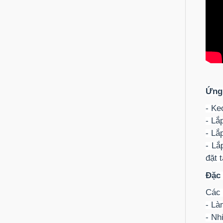
Ứng
- Ke
- Lắ
- Lắ
- Lắ
đặt 
Đặc 
Các 
- Là
- Nh