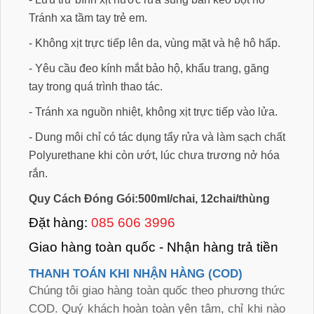
Tránh xa tầm tay trẻ em.
- Không xịt trực tiếp lên da, vùng mặt và hệ hô hấp.
- Yêu cầu đeo kính mắt bảo hộ, khẩu trang, găng
tay trong quá trình thao tác.
- Tránh xa nguồn nhiệt, không xịt trực tiếp vào lửa.
- Dung môi chỉ có tác dụng tẩy rửa và làm sạch chất
Polyurethane khi còn ướt, lúc chưa trương nở hóa
rắn.
Quy Cách Đóng Gói:500ml/chai, 12chai/thùng
Đ
ặ
t hàng:
085 606 3996
Giao hàng toàn qu
ố
c - Nh
ậ
n hàng tr
ả
ti
ề
n
THANH TOÁN KHI NHẬN HÀNG (COD)
Chúng tôi giao hàng toàn quốc theo phương thức
COD. Quý khách hoàn toàn yên tâm, chỉ khi nào