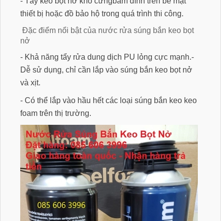
- Tẩy keo bọt nở khô cứngbám dính trên bề mặt
thiết bị hoặc đồ bảo hộ trong quá trình thi công.
Đặc điểm nổi bật của nước rửa súng bắn keo bọt
nở
- Khả năng tẩy rửa dung dịch PU lỏng cực mạnh.-
Dễ sử dụng, chỉ cần lắp vào súng bắn keo bọt nở
và xịt.
- Có thể lắp vào hầu hết các loại súng bắn keo keo
foam trên thị trường.