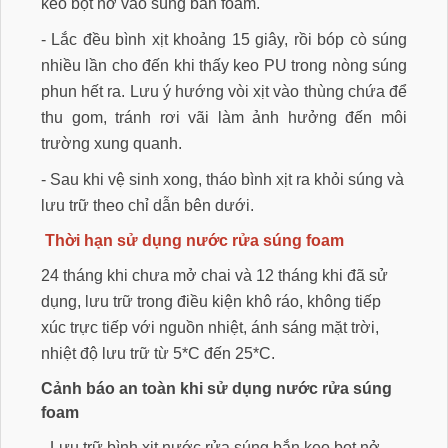
keo bọt nở vào súng bắn foam.
- Lắc đều bình xịt khoảng 15 giây, rồi bóp cò súng
nhiều lần cho đến khi thấy keo PU trong nòng súng
phun hết ra. Lưu ý hướng vòi xịt vào thùng chứa để
thu gom, tránh rơi vãi làm ảnh hưởng đến môi
trường xung quanh.
- Sau khi vệ sinh xong, tháo bình xịt ra khỏi súng và
lưu trữ theo chỉ dẫn bên dưới.
Thời hạn sử dụng nước rửa súng foam
24 tháng khi chưa mở chai và 12 tháng khi đã sử
dụng, lưu trữ trong điều kiện khô ráo, không tiếp
xúc trực tiếp với nguồn nhiệt, ánh sáng mặt trời,
nhiệt độ lưu trữ từ 5*C đến 25*C.
Cảnh báo an toàn khi sử dụng nước rửa súng
foam
- Lưu trữ bình xịt nước rửa súng bắn keo bọt nở