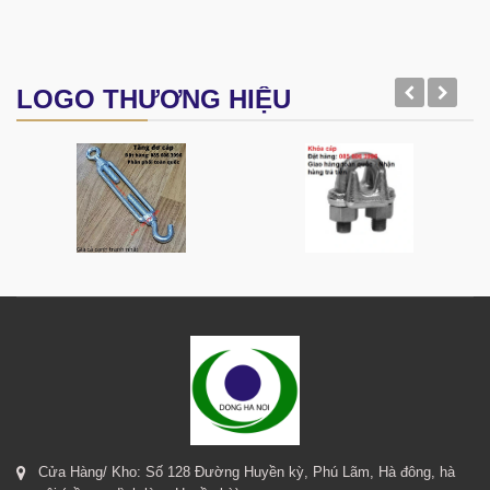
LOGO THƯƠNG HIỆU
Cửa Hàng/ Kho: Số 128 Đường Huyền kỳ, Phú Lãm, Hà đông, hà