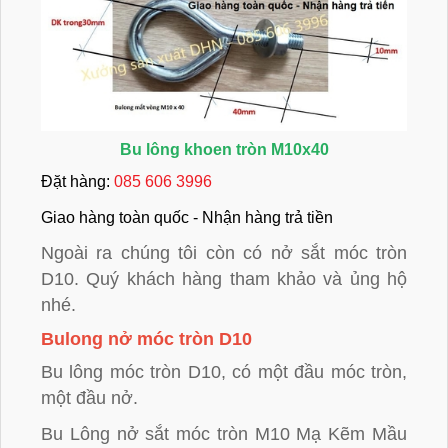
Bu lông khoen tròn M10x40
Đ
ặ
t hàng:
085 606 3996
Giao hàng toàn qu
ố
c - Nh
ậ
n hàng tr
ả
ti
ề
n
Ngoài ra chúng tôi còn có nở sắt móc tròn
D10. Quý khách hàng tham khảo và ủng hộ
nhé.
Bulong nở móc tròn D10
Bu lông móc tròn D10, có một đầu móc tròn,
một đầu nở.
Bu Lông nở sắt móc tròn M10 Mạ Kẽm Mầu