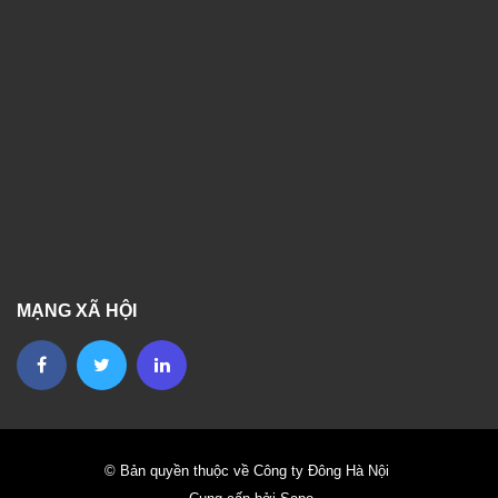
MẠNG XÃ HỘI
© Bản quyền thuộc về Công ty Đông Hà Nội