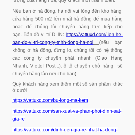
lượng của hàng hóa, quý khách mới thanh toán.
Nếu bạn ở hà đông, hà nội vui lòng đến kho hàng,
cửa hàng 500 m2 lớn nhất hà đông để mua hàng
hoặc để chúng tôi chuyển hàng trực tiếp cho
bạn. Bản đồ vị trí DHN:
https://vattuxd.com/lien-he-
ban-do-vi-tri-cong-ty-tnhh-dong-ha-noi
(nếu bạn
không ở hà đông, đừng lo, chúng tôi có hệ thống
các công ty chuyển phát nhanh (Giao Hàng
Nhanh, Viettel Post,..), ô tô chuyên chở hàng sẽ
chuyển hàng tận nơi cho bạn)
Quý khách hàng xem thêm một số sản phẩm khác
ở dưới:
https://vattuxd.com/bu-long-ma-kem
https://vattuxd.com/san-xuat-va-phan-phoi-dinh-sat-
gia-re
https://vattuxd.com/dinh-den-gia-re-nhat-ha-dong-