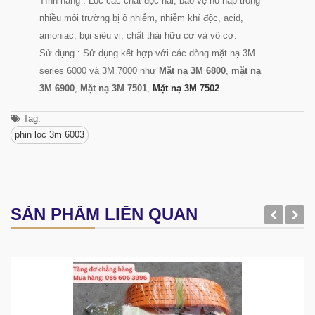
Tính năng : Lọc các chất độc hại, bảo vệ hô hấp trong
nhiều môi trường bị ô nhiễm, nhiễm khí độc, acid,
amoniac, bụi siêu vi, chất thải hữu cơ và vô cơ.
Sử dụng : Sử dụng kết hợp với các dòng mặt nạ 3M
series 6000 và 3M 7000 như
Mặt nạ 3M 6800
,
mặt nạ
3M 6900
,
Mặt nạ 3M 7501
,
Mặt nạ 3M 7502
Tag:
phin loc 3m 6003
SẢN PHẨM LIÊN QUAN