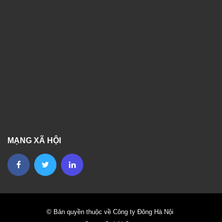
MẠNG XÃ HỘI
© Bản quyền thuộc về Công ty Đông Hà Nội