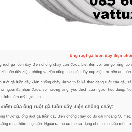
ống ruột gà luồn dây điện ch
g ruột gà luồn dây điện chống cháy còn được biết đến với tên gọi ống luồn
 để luồn dây điện, chống va đập cũng như giúp dây cáp điện trở nên an toàn
g ruột gà luồn dây điện chống cháy được thiết kế theo dạng ruột của gà, 
ra ngoài đã nhận được sự hưởng ứng, yêu thích của người tiêu dùng. Nó 
 tính thẩm mỹ cực cao.
điểm của ống ruột gà luồn dây điện chống cháy:
ông thường, ống ruột gà luồn dây điện chống cháy có độ dài khoảng 50 mét. 
công mua thêm phụ kiện. Ngoài ra, nó có thể sử dụng cho nhiều kiểu môi tr