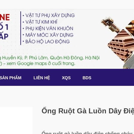
SẢN PHẨM
LIÊN HỆ
XQS
BDS
Ống Ruột Gà Luồn Dây Đi
Ống ruột gà luồn dây điện chống cháy 