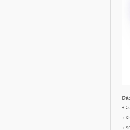
Đặc
+ Có
+ Kh
+ Sử