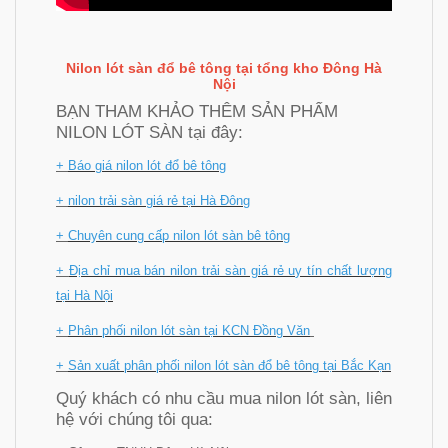
Nilon lót sàn đổ bê tông tại
tổng kho Đông Hà
Nội
BẠN THAM KHẢO THÊM SẢN PHẨM
NILON LÓT SÀN tại đây:
+
Báo giá nilon lót đổ bê tông
+
nilon trải sàn giá rẻ tại Hà Đông
+
Chuyên cung cấp nilo
n lót sàn bê tông
+
Địa chỉ mua bán nilon trải sàn giá rẻ uy tín chất lượng
tại Hà Nội
+
Phân phối nilon lót sàn tại KCN Đồng Văn
+
Sản xuất phân phối nilon lót sàn đổ bê tông tại Bắc Kạn
Quý khách có nhu cầu mua nilon lót sàn, liên
hệ với chúng tôi qua: