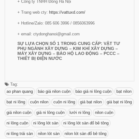
+ Công ty TNHH Đông Hà Nội
+ Trang web cty:
https://vattuxd.com/
+ Hotline/Zalo: 085 606 3996 / 0856063996
+ email: ctydonghanoi@gmail.com
SỰ LỰA CHỌN SỐ 1 TRONG CUNG CẤP: VẬT TƯ
PHỤ NGÀNH XÂY DỰNG – KIM KHÍ XÂY DỰNG –
MÁY XÂY DỰNG – BẢO HỘ LAO ĐỘNG – PCCC –
THIẾT BỊ ĐIỆN NƯỚC
Tag:
ao phan quang
báo giá nilon cuộn
báo giá ni lông cuộn
bạt nilon
bạt ni lông
cuộn nilon
cuộn ni lông
giá bạt nilon
giá bạt ni lông
giá nilon cuộn
giá ni lông cuộn
lưới ni lông
nilon cuộn
ni lông cuộn
ni lông lót sàn
ni lông lót sàn đổ bê tông
ni lông trải sàn
nilon lót sàn
nilon lót sàn đổ bê tông