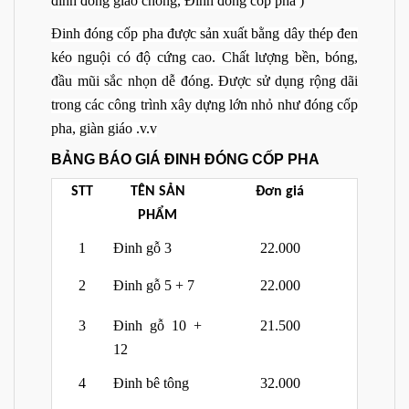
đinh đóng giáo chống, Đinh đóng cốp pha )
Đinh đóng cốp pha được sản xuất bằng dây thép đen
kéo nguội có độ cứng cao. Chất lượng bền, bóng,
đầu mũi sắc nhọn dễ đóng. Được sử dụng rộng dãi
trong các công trình xây dựng lớn nhỏ như đóng cốp
pha, giàn giáo .v.v
BẢNG BÁO GIÁ ĐINH ĐÓNG CỐP PHA
STT
TÊN SẢN
Đơn giá
PHẨM
1
Đinh gỗ 3
22.000
2
Đinh gỗ 5 + 7
22.000
3
Đinh gỗ 10 +
21.500
12
4
Đinh bê tông
32.000