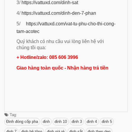
3/
https://vattuxd.com/dinh-sat
4/
https://vattuxd.com/dinh-den-7-phan
5/
https://vattuxd.com/vat-tu-phu-cho-thi-cong-
tam-acotec
Quý khách có nhu cầu vui lòng liên hệ với
chúng tôi qua:
+ Hotline/zalo: 085 606 3996
Giao hàng toàn quốc - Nhận hàng trả tiền
Tag:
Đinh đóng cốp pha
đinh
đinh 10
đinh 3
đinh 4
đinh 5
đinh 7
đinh bê tông
đinh giá rẻ
đinh sắt
đinh thep den