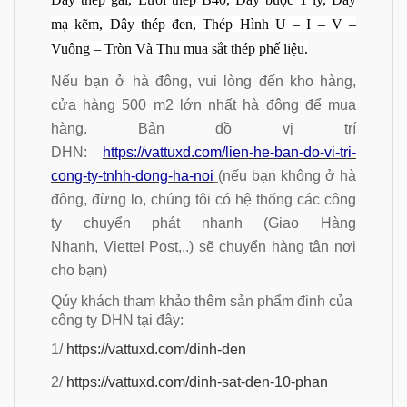
mạ kẽm, Dây thép đen, Thép Hình U – I – V –
Vuông – Tròn Và Thu mua sắt thép phế liệu.
Nếu bạn ở hà đông, vui lòng đến kho hàng,
cửa hàng 500 m2 lớn nhất hà đông để mua
hàng. Bản đồ vị trí
DHN:
https://vattuxd.com/lien-he-ban-do-vi-tri-
cong-ty-tnhh-dong-ha-noi
(nếu bạn không ở hà
đông, đừng lo, chúng tôi có hệ thống các công
ty chuyển phát nhanh (Giao Hàng
Nhanh, Viettel Post,..) sẽ chuyển hàng tận nơi
cho bạn)
Qúy khách tham khảo thêm sản phẩm đinh của
công ty DHN tại đây:
1/
https://vattuxd.com/dinh-den
2/
https://vattuxd.com/dinh-sat-den-10-phan