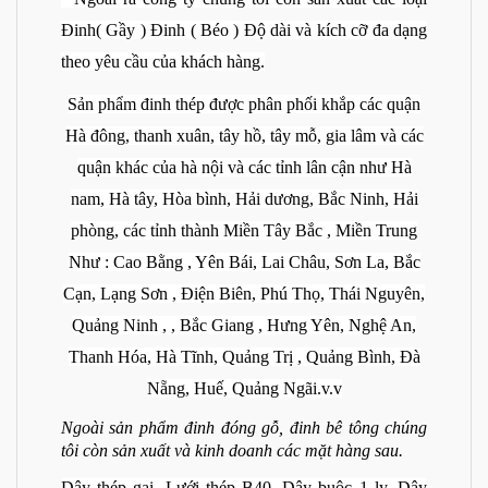
Đinh( Gầy ) Đinh ( Béo ) Độ dài và kích cỡ đa dạng
theo yêu cầu của khách hàng.
Sản phẩm đinh thép được phân phối khắp các quận
Hà đông, thanh xuân, tây hồ, tây mỗ, gia lâm và các
quận khác của hà nội và các tỉnh lân cận như Hà
nam, Hà tây, Hòa bình, Hải dương, Bắc Ninh, Hải
phòng, các tỉnh thành Miền Tây Bắc , Miền Trung
Như :
Cao Bằng , Yên Bái, Lai Châu, Sơn La, Bắc
Cạn, Lạng Sơn , Điện Biên, Phú Thọ, Thái Nguyên,
Quảng Ninh , , Bắc Giang , Hưng Yên, Nghệ An,
Thanh Hóa, Hà Tĩnh, Quảng Trị , Quảng Bình, Đà
Nẵng, Huế, Quảng Ngãi.v.v
Ngoài sản phẩm đinh đóng gỗ, đinh bê tông chúng
tôi còn sản xuất và kinh doanh các mặt hàng sau.
Dây thép gai, Lưới thép B40, Dây buộc 1 ly, Dây