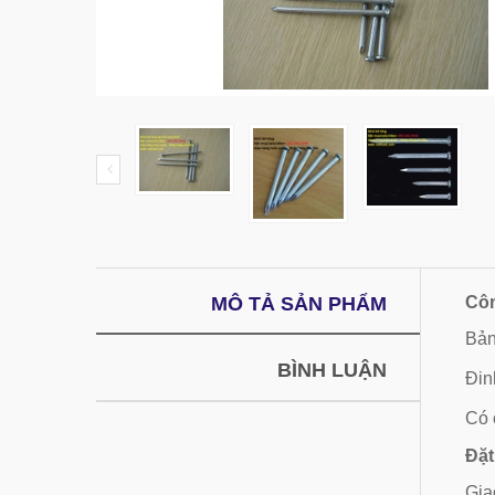
MÔ TẢ SẢN PHẨM
Côn
Bản
BÌNH LUẬN
Đinh
Có 
Đặt
Gia