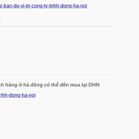
he-ban-do-vi-tri-cong-ty-tnhh-dong-ha-noi
.
ch hàng ở hà đông có thể đến mua tại DHN
-tnhh-dong-ha-noi