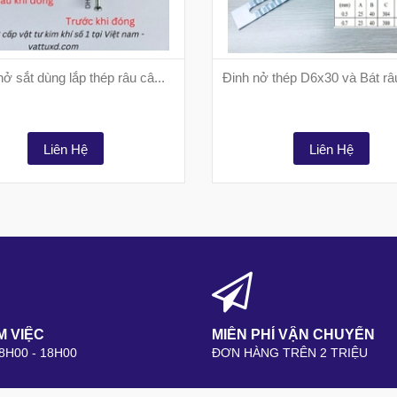
nở sắt dùng lắp thép râu câ...
Đinh nở thép D6x30 và Bát râ
Liên Hệ
Liên Hệ
M VIỆC
MIỄN PHÍ VẬN CHUYỂN
 8H00 - 18H00
ĐƠN HÀNG TRÊN 2 TRIỆU