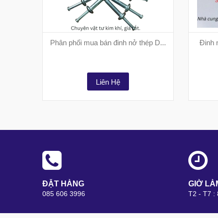
Phân phối mua bán đinh nở thép D...
Đinh 
Liên Hệ
ĐẶT HÀNG
GIỜ LÀ
085 606 3996
T2 - T7 :