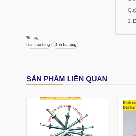
Quý
1.
Đ
Tag:
dinh be tong
đinh bê tông
SẢN PHẨM LIÊN QUAN