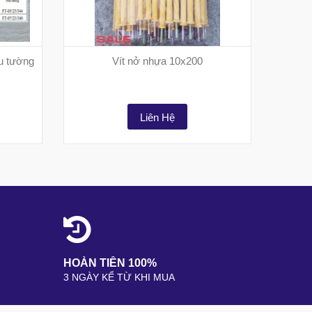
u tường
Vít nở nhựa 10x200
Liên Hệ
HOÀN TIỀN 100%
3 NGÀY KỂ TỪ KHI MUA