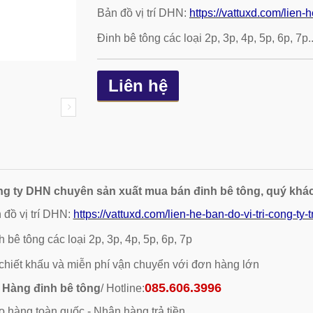
Bản đồ vị trí DHN:
https://vattuxd.com/lien-
Đinh bê tông các loại 2p, 3p, 4p, 5p, 6p, 7p..
Liên hệ
g ty DHN chuyên sản xuất mua bán đinh bê tông, quý khá
 đồ vị trí DHN:
https://vattuxd.com/lien-he-ban-do-vi-tri-cong-ty
 bê tông các loại 2p, 3p, 4p, 5p, 6p, 7p
chiết khấu và miễn phí vận chuyển với đơn hàng lớn
085.606.3996
 Hàng đinh bê tông
/ Hotline:
o hàng toàn quốc - Nhận hàng trả tiền