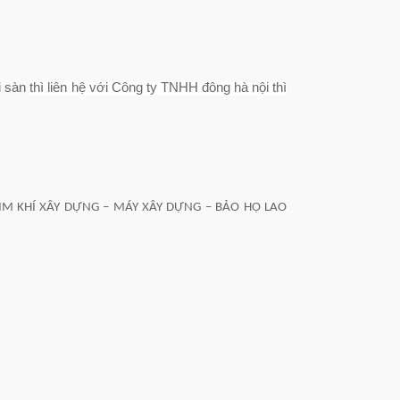
ải sàn
thì liên hệ với Công ty TNHH đông hà nội thì
IM KHÍ XÂY DỰNG – MÁY XÂY DỰNG – BẢO HỘ LAO