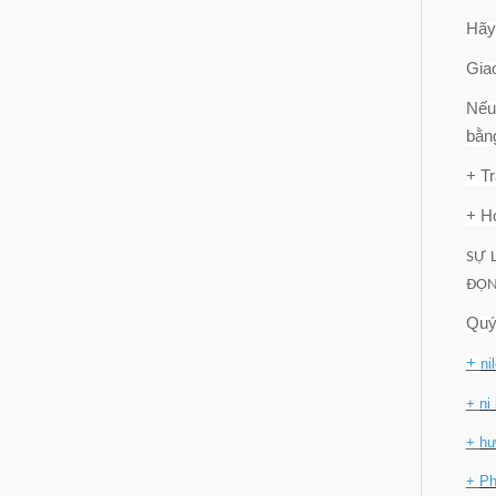
Hãy 
Giao
Nếu
bằn
+ T
+ Ho
SỰ 
ĐỘNG
Quý
+
ni
+
ni
+
hư
+
Ph