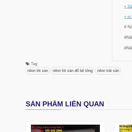
+
Sả
+
ni
#
Ni
#Nil
#Nil
Tag:
nilon lót sàn
nilon lót sàn đổ bê tông
nilon trải sàn
SẢN PHẨM LIÊN QUAN