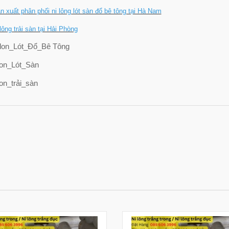
n xuất phân phối ni lông lót sàn đổ bê tông tại Hà Nam
 lông trải sàn tại Hải Phòng
lon_Lót_Đổ_Bê Tông
on_Lót_Sàn
on_trải_sàn