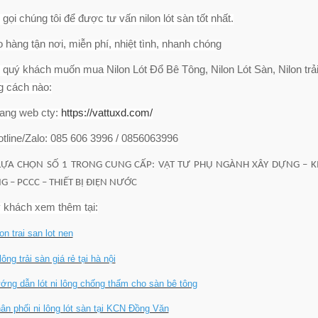
gọi chúng tôi để được tư vấn nilon lót sàn tốt nhất.
 hàng tận nơi, miễn phí, nhiệt tình, nhanh chóng
 quý khách muốn mua
Nilon Lót Đổ Bê Tông, Nilon Lót Sàn, Nilon tr
g cách nào:
rang web cty:
https://vattuxd.com/
tline/Zalo: 085 606 3996 / 0856063996
LỰA CHỌN SỐ 1 TRONG CUNG CẤP: VẬT TƯ PHỤ NGÀNH XÂY DỰNG – K
 – PCCC – THIẾT BỊ ĐIỆN NƯỚC
 khách xem thêm tại:
lon trai san lot nen
 lông trải sàn giá rẻ tại hà nội
ớng dẫn lót ni lông chống thấm cho sàn bê tông
ân phối ni lông lót sàn tại KCN Đồng Văn