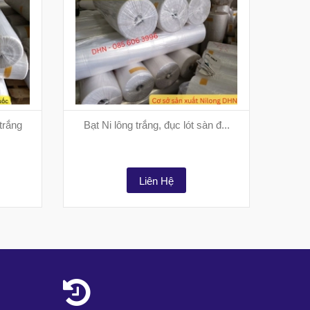
trắng
Bạt Ni lông trắng, đục lót sàn đ...
Ni l
Liên Hệ