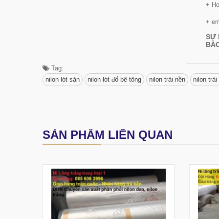
+ Ho
+ em
SỰ 
BẢO
Tag:
nilon lót sàn
nilon lót đổ bê tông
nilon trải nền
nilon trải
SẢN PHẨM LIÊN QUAN