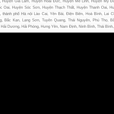
, Huyện Gia Lâm, Huyện Hoài Đức, Huyện Mê Linh, Huyện Mỹ Đ
c Oai, Huyện Sóc Sơn, Huyện Thạch Thất, Huyện Thanh Oai, Hu
à,
thành phố Hà
nội Lào Cai, Yên Bái, Điện Biên, Hoà Bình, Lai 
g, Bắc Kạn, Lạng Sơn, Tuyên Quang, Thái Nguyên, Phú Thọ, B
, Hải Dương, Hải Phòng, Hưng Yên, Nam Định, Ninh Bình, Thái Bình,