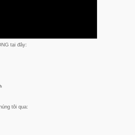
G tại đây:
h
húng tôi qua: