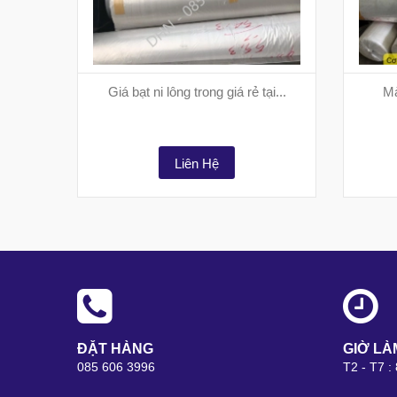
Giá bạt ni lông trong giá rẻ tại...
Mà
Liên Hệ
ĐẶT HÀNG
GIỜ LÀ
085 606 3996
T2 - T7 :