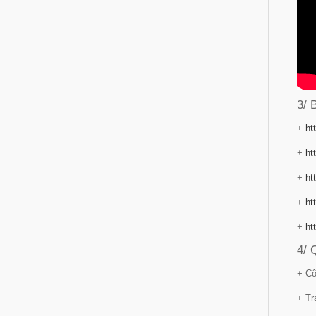
3/
+
ht
+
ht
+
ht
+
ht
+
ht
4/ 
+ Cô
+ Tr