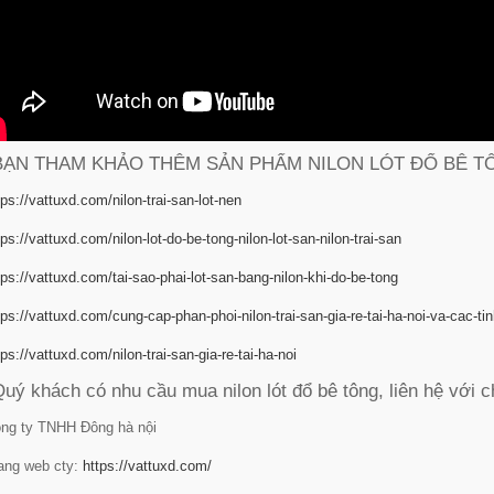
 BẠN THAM KHẢO THÊM SẢN PHẨM NILON LÓT ĐỔ BÊ TÔN
tps://vattuxd.com/nilon-trai-san-lot-nen
tps://vattuxd.com/nilon-lot-do-be-tong-nilon-lot-san-nilon-trai-san
tps://vattuxd.com/tai-sao-phai-lot-san-bang-nilon-khi-do-be-tong
tps://vattuxd.com/cung-cap-phan-phoi-nilon-trai-san-gia-re-tai-ha-noi-va-cac-tin
tps://vattuxd.com/nilon-trai-san-gia-re-tai-ha-noi
Quý khách có nhu cầu mua nilon lót đổ bê tông, liên hệ với c
ng ty TNHH Đông hà nội
ang web cty:
https://vattuxd.com/