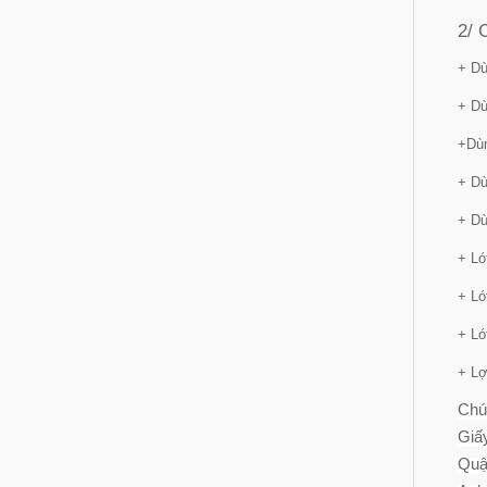
2/ 
+ Dù
+ Dù
+Dùn
+ Dù
+ Dù
+ Ló
+ Ló
+ Ló
+ Lợ
Chú
Giấ
Quậ