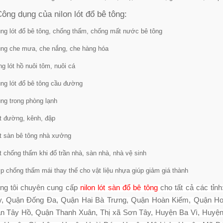
Công dụng của nilon lót đổ bê tông:
ng lót đổ bê tông, chống thấm, chống mất nước bê tông
ng che mưa, che nắng, che hàng hóa
g lót hồ nuôi tôm, nuôi cá
ng lót đổ bê tông cầu đường
ng trong phòng lạnh
t đường, kênh, đập
t sàn bê tông nhà xưởng
t chống thấm khi đổ trần nhà, sàn nhà, nhà vệ sinh
p chống thấm mái thay thế cho vật liệu nhựa giúp giảm giá thành
ng tôi chuyên cung cấp
nilon lót sàn đổ bê tông
cho tất cả các tỉ
y, Quận Đống Đa, Quận Hai Bà Trưng, Quận Hoàn Kiếm, Quận Ho
n Tây Hồ, Quận Thanh Xuân, Thị xã Sơn Tây, Huyện Ba Vì, Huy