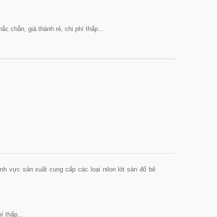
ắc chắn, giá thành rẻ, chi phí thấp...
h vực sản xuất cung cấp các loại nilon lót sàn đổ bê
í thấp...