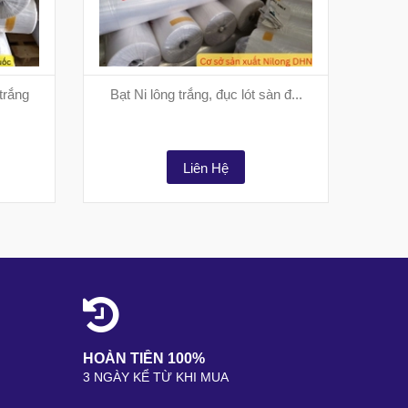
trắng
Bạt Ni lông trắng, đục lót sàn đ...
Ni l
Liên Hệ
HOÀN TIỀN 100%
3 NGÀY KỂ TỪ KHI MUA