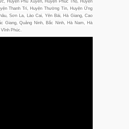
ức, Huyện Phú Xuyên, Huyện Phúc Thọ, Huyện
yện Thanh Trì, Huyện Thường Tín, Huyện Ứng
Châu, Sơn La, Lào Cai, Yên Bái, Hà Giang, Cao
ắc Giang, Quảng Ninh, Bắc Ninh, Hà Nam, Hà
 Vĩnh Phúc.