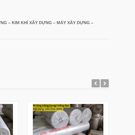
NG – KIM KHÍ XÂY DỰNG – MÁY XÂY DỰNG –