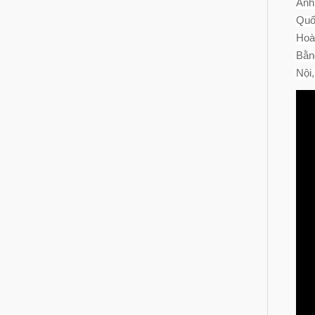
Anh
Quố
Ho
Bằn
Nội