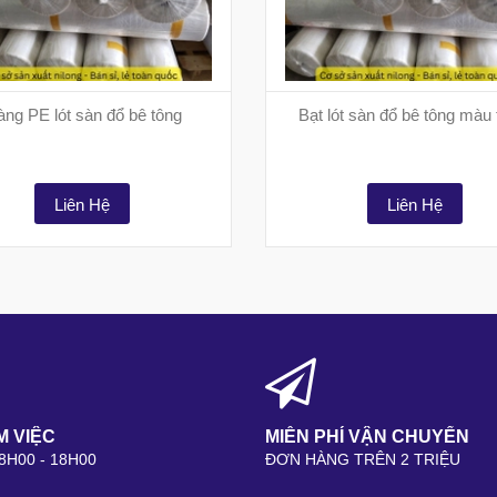
ng PE lót sàn đổ bê tông
Bạt lót sàn đổ bê tông màu 
Liên Hệ
Liên Hệ
M VIỆC
MIỄN PHÍ VẬN CHUYỂN
 8H00 - 18H00
ĐƠN HÀNG TRÊN 2 TRIỆU