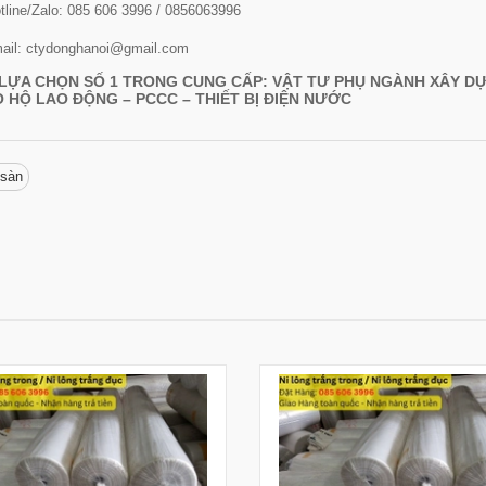
tline/Zalo: 085 606 3996 / 0856063996
ail: ctydonghanoi@gmail.com
LỰA CHỌN SỐ 1 TRONG CUNG CẤP: VẬT TƯ PHỤ NGÀNH XÂY DỰ
 HỘ LAO ĐỘNG – PCCC – THIẾT BỊ ĐIỆN NƯỚC
 sàn