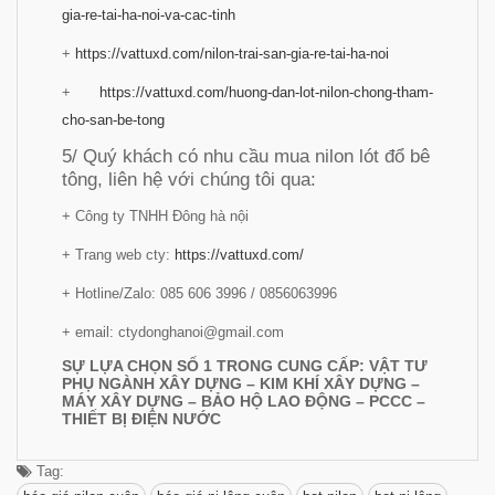
gia-re-tai-ha-noi-va-cac-tinh
+
https://vattuxd.com/nilon-trai-san-gia-re-tai-ha-noi
+
https://vattuxd.com/huong-dan-lot-nilon-chong-tham-
cho-san-be-tong
5/ Quý khách có nhu cầu mua nilon lót đổ bê
tông, liên hệ với chúng tôi qua:
+ Công ty TNHH Đông hà nội
+ Trang web cty:
https://vattuxd.com/
+ Hotline/Zalo: 085 606 3996 / 0856063996
+ email: ctydonghanoi@gmail.com
SỰ LỰA CHỌN SỐ 1 TRONG CUNG CẤP: VẬT TƯ
PHỤ NGÀNH XÂY DỰNG – KIM KHÍ XÂY DỰNG –
MÁY XÂY DỰNG – BẢO HỘ LAO ĐỘNG – PCCC –
THIẾT BỊ ĐIỆN NƯỚC
Tag: