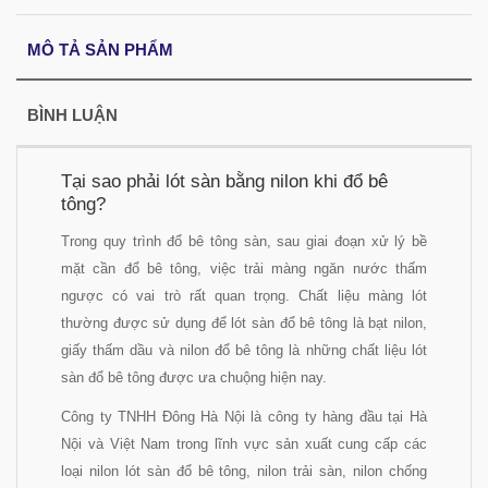
MÔ TẢ SẢN PHẨM
BÌNH LUẬN
Tại sao phải lót sàn bằng nilon khi đổ bê
tông?
Trong quy trình đổ bê tông sàn, sau giai đoạn xử lý bề
mặt cần đổ bê tông, việc trải màng ngăn nước thấm
ngược có vai trò rất quan trọng. Chất liệu màng lót
thường được sử dụng để lót sàn đổ bê tông là bạt nilon,
giấy thấm dầu và nilon đổ bê tông là những chất liệu lót
sàn đổ bê tông được ưa chuộng hiện nay.
Công ty TNHH Đông Hà Nội là công ty hàng đầu tại Hà
Nội và Việt Nam trong lĩnh vực sản xuất cung cấp các
loại nilon lót sàn đổ bê tông, nilon trải sàn, nilon chống