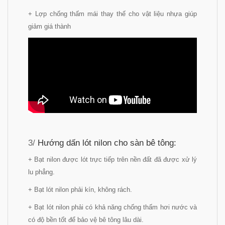
+ Lợp chống thấm mái thay thế cho vật liệu nhựa giúp
giảm giá thành
3/
Hướng dấn lót nilon cho sàn bê tông:
+ Bạt nilon được lót trực tiếp trên nền đất đã được xử lý
lu phẳng.
+ Bạt lót nilon phải kín, không rách.
+ Bạt lót nilon phải có khả năng chống thấm hơi nước và
có độ bền tốt để bảo vệ bê tông lâu dài.