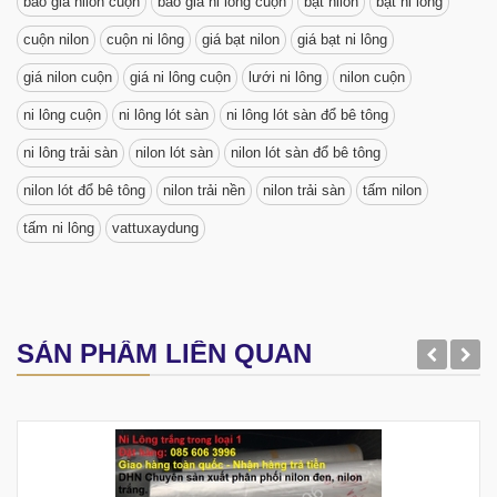
báo giá nilon cuộn
báo giá ni lông cuộn
bạt nilon
bạt ni lông
cuộn nilon
cuộn ni lông
giá bạt nilon
giá bạt ni lông
giá nilon cuộn
giá ni lông cuộn
lưới ni lông
nilon cuộn
ni lông cuộn
ni lông lót sàn
ni lông lót sàn đổ bê tông
ni lông trải sàn
nilon lót sàn
nilon lót sàn đổ bê tông
nilon lót đổ bê tông
nilon trải nền
nilon trải sàn
tấm nilon
tấm ni lông
vattuxaydung
SẢN PHẨM LIÊN QUAN