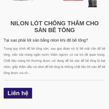
NILON LÓT CHỐNG THẤM CHO
SÀN BÊ TÔNG
Tại sao phải lót sàn bằng nilon khi đổ bê tông?
Trong quy trình đổ bê tông sàn, sau giai đoạn xử lý bề mặt cần đổ bê
tông, việc trải màng ngăn nước thấm ngược có vai trò rất quan trọng.
Chất liệu màng lót thường được sử dụng để lót sàn đổ bê tông là bạt
nilon, giấy thấm dầu và nilon đổ bê tông là những chất liệu lót sàn đổ bê
tông được ưa ch...
Liên hệ