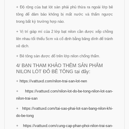
+ Độ rộng của bạt lót sàn phải phủ thừa ra ngoài lớp bê
tông để đảm bảo không bị mất nước và thấm ngược
trong bất kỳ trường hợp nào.
+ Vị trí giáp mí của 2 lớp bạt nilon cần được xếp chồng
lên nhau tối thiểu 5cm và cố định bằng băng dính để tránh
xê dịch.
+ Bê tông sàn được đổ trên lớp nilon chống thấm.
4/ BẠN THAM KHẢO THÊM SẢN PHẨM
NILON LÓT ĐỔ BÊ TÔNG tại đây:
+
https://vattuxd.com/nilon-trai-san-lot-nen
+
https://vattuxd.com/nilon-lot-do-be-tong-nilon-lot-san-
nilon-trai-san
+
https://vattuxd.com/tai-sao-phai-lot-san-bang-nilon-khi-
do-be-tong
+
https://vattuxd.com/cung-cap-phan-phoi-nilon-trai-san-