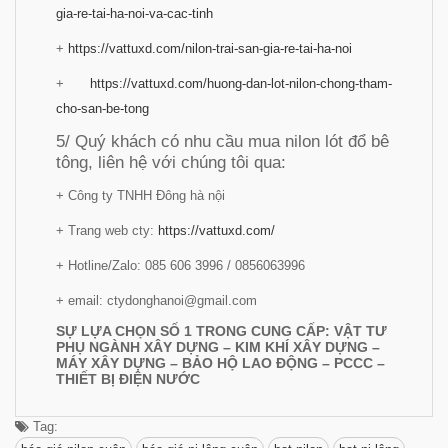
gia-re-tai-ha-noi-va-cac-tinh
+
https://vattuxd.com/nilon-trai-san-gia-re-tai-ha-noi
+
https://vattuxd.com/huong-dan-lot-nilon-chong-tham-
cho-san-be-tong
5/ Quý khách có nhu cầu mua nilon lót đổ bê
tông, liên hệ với chúng tôi qua:
+ Công ty TNHH Đông hà nội
+ Trang web cty:
https://vattuxd.com/
+ Hotline/Zalo: 085 606 3996 / 0856063996
+ email: ctydonghanoi@gmail.com
SỰ LỰA CHỌN SỐ 1 TRONG CUNG CẤP: VẬT TƯ
PHỤ NGÀNH XÂY DỰNG – KIM KHÍ XÂY DỰNG –
MÁY XÂY DỰNG – BẢO HỘ LAO ĐỘNG – PCCC –
THIẾT BỊ ĐIỆN NƯỚC
Tag: