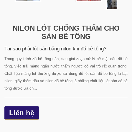
NILON LÓT CHỐNG THẤM CHO
SÀN BÊ TÔNG
Tại sao phải lót sàn bằng nilon khi đổ bê tông?
Trong quy trình đổ bê tông sàn, sau giai đoạn xử lý bề mặt cần đổ bê
tông, việc trải màng ngăn nước thấm ngược có vai trò rất quan trọng.
Chất liệu màng lót thường được sử dụng để lót sàn đổ bê tông là bạt
nilon, giấy thấm dầu và nilon đổ bê tông là những chất liệu lót sàn đổ bê
tông được ưa ch...
Liên hệ