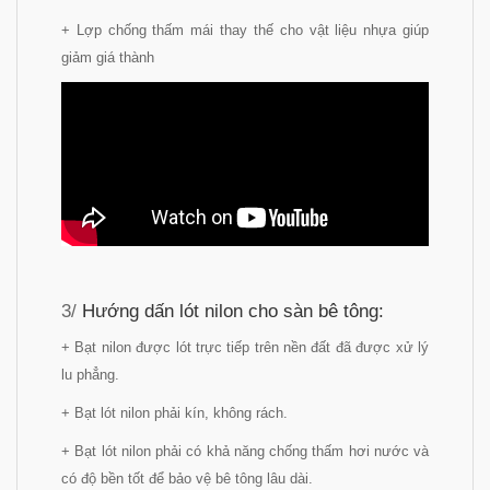
+ Lợp chống thấm mái thay thế cho vật liệu nhựa giúp
giảm giá thành
3/
Hướng dấn lót nilon cho sàn bê tông:
+ Bạt nilon được lót trực tiếp trên nền đất đã được xử lý
lu phẳng.
+ Bạt lót nilon phải kín, không rách.
+ Bạt lót nilon phải có khả năng chống thấm hơi nước và
có độ bền tốt để bảo vệ bê tông lâu dài.