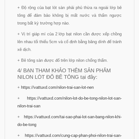
+ Độ rộng của bạt lót sàn phải phủ thừa ra ngoài lớp bê
tông để đảm bảo không bị mất nước và thấm ngược
trong bất kỳ trường hợp nào.
+ Vị trí giáp mí của 2 lớp bạt nilon cần được xếp chồng
lên nhau tối thiểu 5cm và cố định bằng băng dính để tránh
xê dịch.
+ Bê tông sàn được đổ trên lớp nilon chống thấm.
4/ BẠN THAM KHẢO THÊM SẢN PHẨM
NILON LÓT ĐỔ BÊ TÔNG tại đây:
+
https://vattuxd.com/nilon-trai-san-lot-nen
+
https://vattuxd.com/nilon-lot-do-be-tong-nilon-lot-san-
nilon-trai-san
+
https://vattuxd.com/tai-sao-phai-lot-san-bang-nilon-khi-
do-be-tong
+
https://vattuxd.com/cung-cap-phan-phoi-nilon-trai-san-