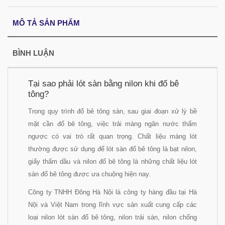
MÔ TẢ SẢN PHẨM
BÌNH LUẬN
Tại sao phải lót sàn bằng nilon khi đổ bê
tông?
Trong quy trình đổ bê tông sàn, sau giai đoạn xử lý bề
mặt cần đổ bê tông, việc trải màng ngăn nước thấm
ngược có vai trò rất quan trọng. Chất liệu màng lót
thường được sử dụng để lót sàn đổ bê tông là bạt nilon,
giấy thấm dầu và nilon đổ bê tông là những chất liệu lót
sàn đổ bê tông được ưa chuộng hiện nay.
Công ty TNHH Đông Hà Nội là công ty hàng đầu tại Hà
Nội và Việt Nam trong lĩnh vực sản xuất cung cấp các
loại nilon lót sàn đổ bê tông, nilon trải sàn, nilon chống