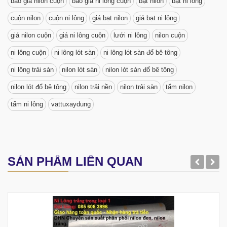
báo giá nilon cuộn
báo giá ni lông cuộn
bạt nilon
bạt ni lông
cuộn nilon
cuộn ni lông
giá bạt nilon
giá bạt ni lông
giá nilon cuộn
giá ni lông cuộn
lưới ni lông
nilon cuộn
ni lông cuộn
ni lông lót sàn
ni lông lót sàn đổ bê tông
ni lông trải sàn
nilon lót sàn
nilon lót sàn đổ bê tông
nilon lót đổ bê tông
nilon trải nền
nilon trải sàn
tấm nilon
tấm ni lông
vattuxaydung
SẢN PHẨM LIÊN QUAN