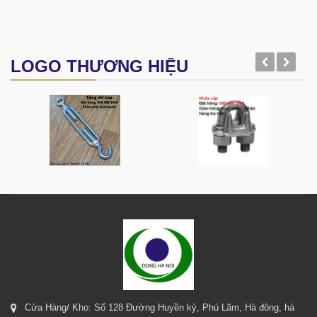
LOGO THƯƠNG HIỆU
Cửa Hàng/ Kho: Số 128 Đường Huyền kỳ, Phú Lãm, Hà đông, hà