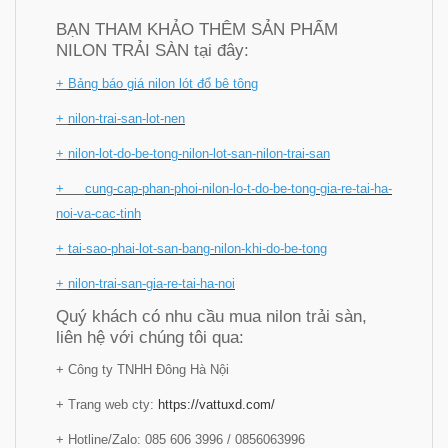
BẠN THAM KHẢO THÊM SẢN PHẨM
NILON TRẢI SÀN tại đây:
+
Bảng báo giá nilon lót đổ bê tông
+
nilon-trai-san-lot-nen
+
nilon-lot-do-be-tong-nilon-lot-san-nilon-trai-san
+
cung-cap-phan-phoi-nilon-lo-t-do-be-tong-gia-re-tai-ha-
noi-va-cac-tinh
+
tai-sao-phai-lot-san-bang-nilon-khi-do-be-tong
+
nilon-trai-san-gia-re-tai-ha-noi
Quý khách có nhu cầu mua nilon trải sàn,
liên hệ với chúng tôi qua:
+ Công ty TNHH Đông Hà Nội
+ Trang web cty:
https://vattuxd.com/
+ Hotline/Zalo: 085 606 3996 / 0856063996