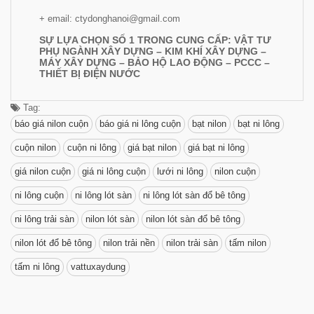
+ email: ctydonghanoi@gmail.com
SỰ LỰA CHỌN SỐ 1 TRONG CUNG CẤP: VẬT TƯ
PHỤ NGÀNH XÂY DỰNG – KIM KHÍ XÂY DỰNG –
MÁY XÂY DỰNG – BẢO HỘ LAO ĐỘNG – PCCC –
THIẾT BỊ ĐIỆN NƯỚC
Tag:
báo giá nilon cuộn
báo giá ni lông cuộn
bạt nilon
bạt ni lông
cuộn nilon
cuộn ni lông
giá bạt nilon
giá bạt ni lông
giá nilon cuộn
giá ni lông cuộn
lưới ni lông
nilon cuộn
ni lông cuộn
ni lông lót sàn
ni lông lót sàn đổ bê tông
ni lông trải sàn
nilon lót sàn
nilon lót sàn đổ bê tông
nilon lót đổ bê tông
nilon trải nền
nilon trải sàn
tấm nilon
tấm ni lông
vattuxaydung