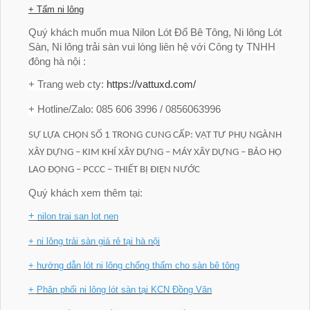
+ Tấm ni lông
Quý khách muốn mua
Nilon Lót Đổ Bê Tông, Ni lông Lót
Sàn, Ni lông trải sàn vui lòng
liên hệ với Công ty TNHH
đông hà nội :
+ Trang web cty:
https://vattuxd.com/
+ Hotline/Zalo: 085 606 3996 / 0856063996
SỰ LỰA CHỌN SỐ 1 TRONG CUNG CẤP: VẬT TƯ PHỤ NGÀNH
XÂY DỰNG – KIM KHÍ XÂY DỰNG – MÁY XÂY DỰNG – BẢO HỘ
LAO ĐỘNG – PCCC – THIẾT BỊ ĐIỆN NƯỚC
Quý khách xem thêm tại:
+
nilon trai san lot nen
+
ni lông trải sàn giá rẻ tại hà nội
+
hướng dẫn lót ni lông chống thấm cho sàn bê tông
+
Phân phối ni lông lót sàn tại KCN Đồng Văn