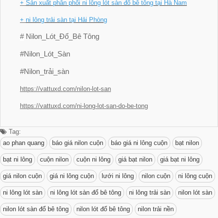
+
Sản xuất phân phối ni lông lót sàn đổ bê tông tại Hà Nam
+
ni lông trải sàn tại Hải Phòng
#
Nilon_Lót_Đổ_Bê Tông
#Nilon_Lót_Sàn
#Nilon_trải_sàn
https://vattuxd.com/nilon-lot-san
https://vattuxd.com/ni-long-lot-san-do-be-tong
Tag:
ao phan quang
báo giá nilon cuộn
báo giá ni lông cuộn
bạt nilon
bạt ni lông
cuộn nilon
cuộn ni lông
giá bạt nilon
giá bạt ni lông
giá nilon cuộn
giá ni lông cuộn
lưới ni lông
nilon cuộn
ni lông cuộn
ni lông lót sàn
ni lông lót sàn đổ bê tông
ni lông trải sàn
nilon lót sàn
nilon lót sàn đổ bê tông
nilon lót đổ bê tông
nilon trải nền