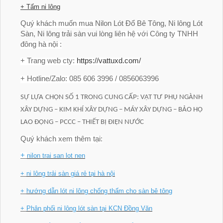
+ Tấm ni lông
Quý khách muốn mua
Nilon Lót Đổ Bê Tông, Ni lông Lót
Sàn, Ni lông trải sàn vui lòng
liên hệ với Công ty TNHH
đông hà nội :
+ Trang web cty:
https://vattuxd.com/
+ Hotline/Zalo: 085 606 3996 / 0856063996
SỰ LỰA CHỌN SỐ 1 TRONG CUNG CẤP: VẬT TƯ PHỤ NGÀNH
XÂY DỰNG – KIM KHÍ XÂY DỰNG – MÁY XÂY DỰNG – BẢO HỘ
LAO ĐỘNG – PCCC – THIẾT BỊ ĐIỆN NƯỚC
Quý khách xem thêm tại:
+
nilon trai san lot nen
+
ni lông trải sàn giá rẻ tại hà nội
+
hướng dẫn lót ni lông chống thấm cho sàn bê tông
+
Phân phối ni lông lót sàn tại KCN Đồng Văn