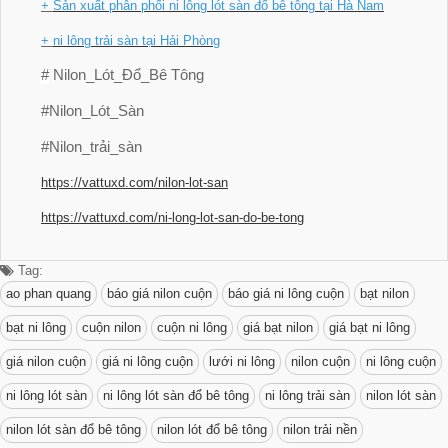
+
Sản xuất phân phối ni lông lót sàn đổ bê tông tại Hà Nam
+
ni lông trải sàn tại Hải Phòng
#
Nilon_Lót_Đổ_Bê Tông
#Nilon_Lót_Sàn
#Nilon_trải_sàn
https://vattuxd.com/nilon-lot-
san
https://vattuxd.com/ni-long-
lot-san-do-be-tong
Tag:
ao phan quang
báo giá nilon cuộn
báo giá ni lông cuộn
bạt nilon
bạt ni lông
cuộn nilon
cuộn ni lông
giá bạt nilon
giá bạt ni lông
giá nilon cuộn
giá ni lông cuộn
lưới ni lông
nilon cuộn
ni lông cuộn
ni lông lót sàn
ni lông lót sàn đổ bê tông
ni lông trải sàn
nilon lót sàn
nilon lót sàn đổ bê tông
nilon lót đổ bê tông
nilon trải nền