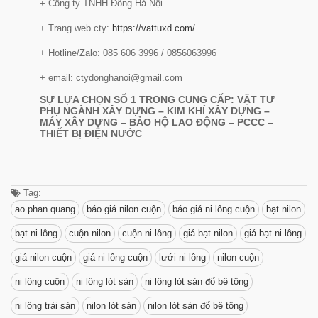
+ Công ty TNHH Đông Hà Nội
+ Trang web cty:
https://vattuxd.com/
+ Hotline/Zalo: 085 606 3996 / 0856063996
+ email: ctydonghanoi@gmail.com
SỰ LỰA CHỌN SỐ 1 TRONG CUNG CẤP: VẬT TƯ
PHỤ NGÀNH XÂY DỰNG – KIM KHÍ XÂY DỰNG –
MÁY XÂY DỰNG – BẢO HỘ LAO ĐỘNG – PCCC –
THIẾT BỊ ĐIỆN NƯỚC
Tag:
ao phan quang
báo giá nilon cuộn
báo giá ni lông cuộn
bạt nilon
bạt ni lông
cuộn nilon
cuộn ni lông
giá bạt nilon
giá bạt ni lông
giá nilon cuộn
giá ni lông cuộn
lưới ni lông
nilon cuộn
ni lông cuộn
ni lông lót sàn
ni lông lót sàn đổ bê tông
ni lông trải sàn
nilon lót sàn
nilon lót sàn đổ bê tông