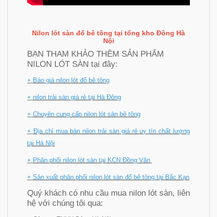
Nilon lót sàn đổ bê tông tại
tổng kho Đông Hà
Nội
BẠN THAM KHẢO THÊM SẢN PHẨM
NILON LÓT SÀN tại đây:
+
Báo giá nilon lót đổ bê tông
+
nilon trải sàn giá rẻ tại Hà Đông
+
Chuyên cung cấp nilo
n lót sàn bê tông
+
Địa chỉ mua bán nilon trải sàn giá rẻ uy tín chất lượng
tại Hà Nội
+
Phân phối nilon lót sàn tại KCN Đồng Văn
+
Sản xuất phân phối nilon lót sàn đổ bê tông tại Bắc Kạn
Quý khách có nhu cầu mua nilon lót sàn, liên
hệ với chúng tôi qua: