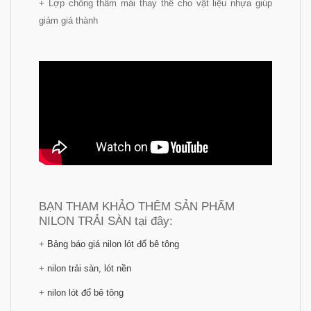
+ Lợp chống thấm mái thay thế cho vật liệu nhựa giúp
giảm giá thành
BẠN THAM KHẢO THÊM SẢN PHẨM
NILON TRẢI SÀN tại đây:
+
Bảng báo giá nilon lót đổ bê tông
+
nilon trải sàn, lót nền
+
nilon lót đổ bê tông