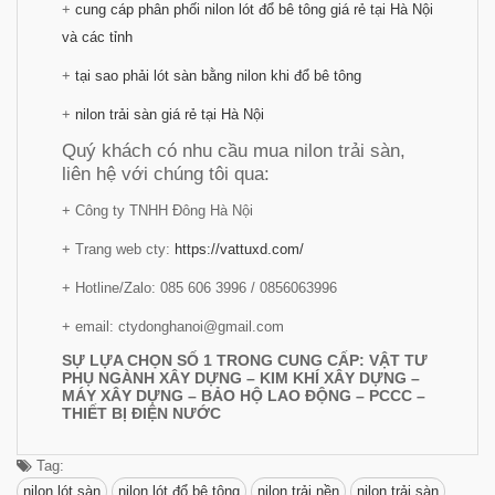
+
cung cáp phân phối nilon lót đổ bê tông giá rẻ tại Hà Nội
và các tỉnh
+
tại sao phải lót sàn bằng nilon khi đổ bê tông
+
nilon trải sàn giá rẻ tại Hà Nội
Quý khách có nhu cầu mua nilon trải sàn,
liên hệ với chúng tôi qua:
+ Công ty TNHH Đông Hà Nội
+ Trang web cty:
https://vattuxd.com/
+ Hotline/Zalo: 085 606 3996 / 0856063996
+ email: ctydonghanoi@gmail.com
SỰ LỰA CHỌN SỐ 1 TRONG CUNG CẤP: VẬT TƯ
PHỤ NGÀNH XÂY DỰNG – KIM KHÍ XÂY DỰNG –
MÁY XÂY DỰNG – BẢO HỘ LAO ĐỘNG – PCCC –
THIẾT BỊ ĐIỆN NƯỚC
Tag:
nilon lót sàn
nilon lót đổ bê tông
nilon trải nền
nilon trải sàn