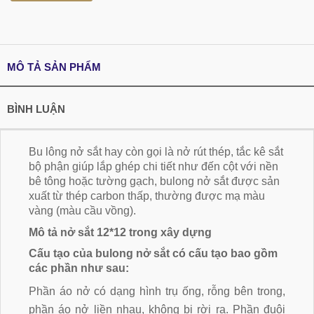
MÔ TẢ SẢN PHẨM
BÌNH LUẬN
Bu lông nở sắt hay còn gọi là nở rút thép, tắc kê sắt
bộ phận giúp lắp ghép chi tiết như đến cột với nền
bê tông hoặc tường gạch, bulong nở sắt được sản
xuất từ thép carbon thấp, thường được mạ màu
vàng (màu cầu vồng).
Mô tả nở sắt 12*12 trong xây dựng
Cấu tạo của bulong nở sắt có cấu tạo bao gồm
các phần như sau:
Phần áo nở có dạng hình trụ ống, rỗng bên trong,
phần áo nở liền nhau, không bị rời ra. Phần đuôi