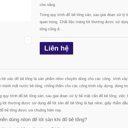
che nắng.
Trong quy trình đổ bê tông sàn, sau giai đoạn xử lý 
quan trọng. Chất liệu màng lót thường được sử dụng 
tông
cũng đ...
Liên hệ
n lót sàn đổ bê tông là sản phẩm nilon chuyên dùng cho các công trình xây 
 tránh mất nước bê tông, chống thấm cho các công trình xây dựng, dùng t
g quy trình đổ bê tông sàn, sau giai đoạn xử lý bề mặt cần đổ bê tông, việc t
 lót thường được sử dụng để lót sàn đổ bê tông là bạt nilon, giấy thấm dầu
đổ bê tông được ưa chuộng hiện nay.
nên dùng nilon để lót sàn khi đổ bê tông?