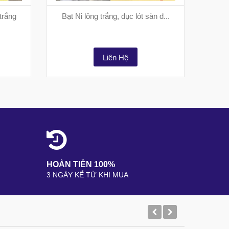
trắng
Bạt Ni lông trắng, đục lót sàn đ...
Ni l
Liên Hệ
HOÀN TIỀN 100%
3 NGÀY KỂ TỪ KHI MUA