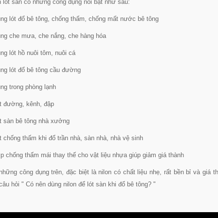
n lót sàn có những công dụng nổi bật như sau:
ng lót đổ bê tông, chống thấm, chống mất nước bê tông
ng che mưa, che nắng, che hàng hóa
ng lót hồ nuôi tôm, nuôi cá
ng lót đổ bê tông cầu đường
ng trong phòng lạnh
t đường, kênh, đập
t sàn bê tông nhà xưởng
t chống thấm khi đổ trần nhà, sàn nhà, nhà vệ sinh
p chống thấm mái thay thế cho vật liệu nhựa giúp giảm giá thành
những công dụng trên, đặc biệt là nilon có chất liệu nhẹ, rất bền bỉ và giá 
câu hỏi " Có nên dùng nilon để lót sàn khi đổ bê tông? "