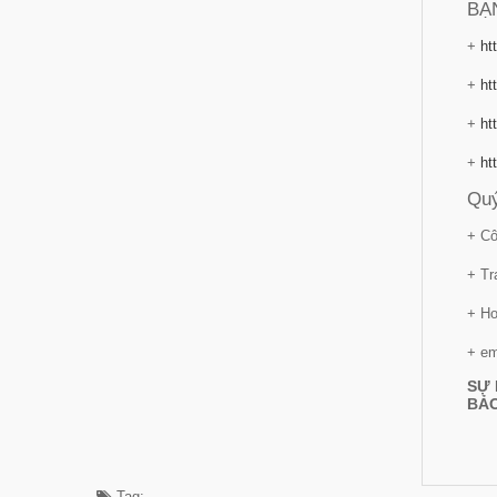
BẠ
+
ht
+
ht
+
ht
+
ht
Quý
+ Cô
+ Tr
+ Ho
+ em
SỰ 
BẢO
Tag: