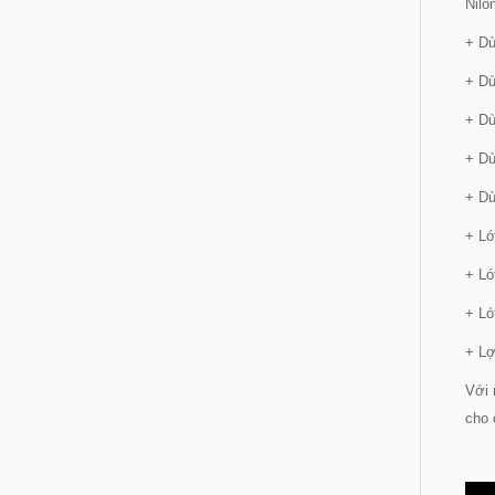
Nilo
+ Dù
+ Dù
+ Dù
+ Dù
+ Dù
+ Ló
+ Ló
+ Ló
+ Lợ
Với 
cho 