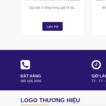
Giá bạt ni lông trong giá rẻ tại...
Mà
Liên Hệ
ĐẶT HÀNG
GIỜ LÀ
085 606 3996
T2 - T7 :
LOGO THƯƠNG HIỆU