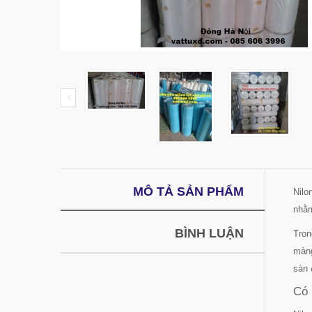
MÔ TẢ SẢN PHẨM
Nilo
nhằm
BÌNH LUẬN
Tron
màng
sàn 
Có 