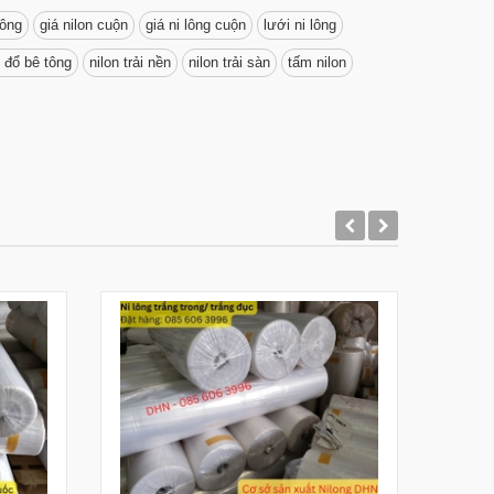
lông
giá nilon cuộn
giá ni lông cuộn
lưới ni lông
t đổ bê tông
nilon trải nền
nilon trải sàn
tấm nilon