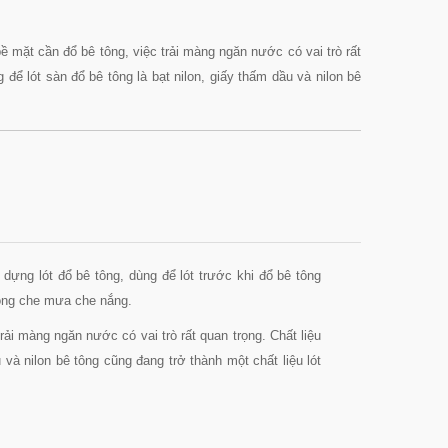
bề mặt cần đổ bê tông, việc trải màng ngăn nước có vai trò rất
để lót sàn đổ bê tông là bạt nilon, giấy thấm dầu và nilon bê
dựng lót đổ bê tông, dùng để lót trước khi đổ bê tông
rong che mưa che nắng.
rải màng ngăn nước có vai trò rất quan trọng. Chất liệu
 và nilon bê tông
cũng đang trở thành một chất liệu lót