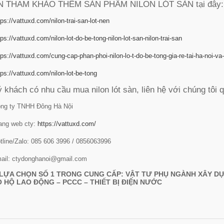
N THAM KHẢO THÊM SẢN PHẨM NILON LÓT SÀN tại đây:
tps://vattuxd.com/nilon-trai-san-lot-nen
tps://vattuxd.com/nilon-lot-do-be-tong-nilon-lot-san-nilon-trai-san
tps://vattuxd.com/cung-cap-phan-phoi-nilon-lo-t-do-be-tong-gia-re-tai-ha-noi-va
tps://vattuxd.com/nilon-lot-be-tong
 khách có nhu cầu mua nilon lót sàn, liên hệ với chúng tôi 
ng ty TNHH Đông Hà Nội
ang web cty:
https://vattuxd.com/
tline/Zalo: 085 606 3996 / 0856063996
ail: ctydonghanoi@gmail.com
LỰA CHỌN SỐ 1 TRONG CUNG CẤP: VẬT TƯ PHỤ NGÀNH XÂY DỰ
 HỘ LAO ĐỘNG – PCCC – THIẾT BỊ ĐIỆN NƯỚC