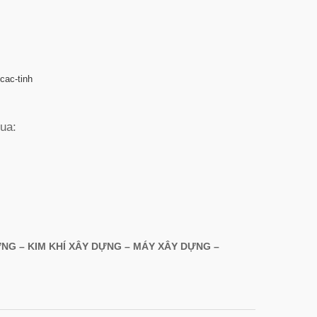
-cac-tinh
qua:
NG – KIM KHÍ XÂY DỰNG – MÁY XÂY DỰNG –