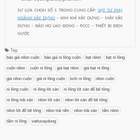
SỰ LỰA CHỌN SỐ 1 TRONG CUNG CẤP:
VẬT TƯ PHỤ
NGÀNH XÂY DỰNG
– KIM KHÍ XÂY DỰNG – MÁY XÂY
DỰNG – BẢO HỘ LAO ĐỘNG – PCCC – THIẾT BỊ ĐIỆN
NƯỚC
Tag:
báo giá nilon cuộn
báo giá ni lông cuộn
bạt nilon
bạt ni lông
cuộn nilon
cuộn ni lông
giá bạt nilon
giá bạt ni lông
giá nilon cuộn
giá ni lông cuộn
lưới ni lông
nilon cuộn
ni lông cuộn
ni lông lót sàn
ni lông lót sàn đổ bê tông
ni lông trải sàn
nilon lót sàn
nilon lót sàn đổ bê tông
nilon lót đổ bê tông
nilon trải nền
nilon trải sàn
tấm nilon
tấm ni lông
vattuxaydung