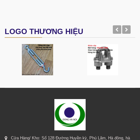
LOGO THƯƠNG HIỆU
Cửa Hàng/ Kho: Số 128 Đường Huyền kỳ, Phú Lãm, Hà đông, hà