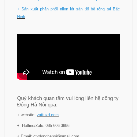
+
Sản xuất phân phối nilon lót sàn đổ bê tông tại Bắc
Ninh
Quý khách quan tâm vui lòng liên hệ công ty
Đông Hà Nội qua:
+ website:
vattuxd.com
+ Hotline/Zalo: 085 606 3996
+ Email: ctydonghanoi@gmail.com