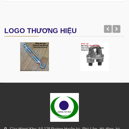
LOGO THƯƠNG HIỆU
Cửa Hàng/ Kho: Số 128 Đường Huyền kỳ, Phú Lãm, Hà đông, hà