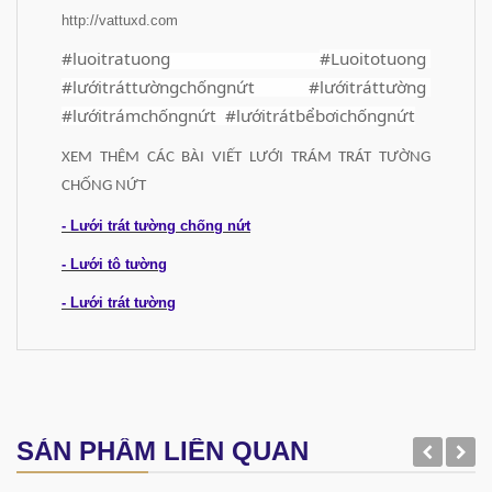
http://vattuxd.com
#luoitratuong
#Luoitotuong
#lướitráttườngchốngnứt #lướitráttường
#lướitrámchốngnứt #lướitrátbểbơichốngnứt
XEM THÊM CÁC BÀI VIẾT LƯỚI TRÁM TRÁT TƯỜNG
CHỐNG NỨT
- Lưới trát tường chống nứt
- Lưới tô tường
- Lưới trát tường
SẢN PHẨM LIÊN QUAN