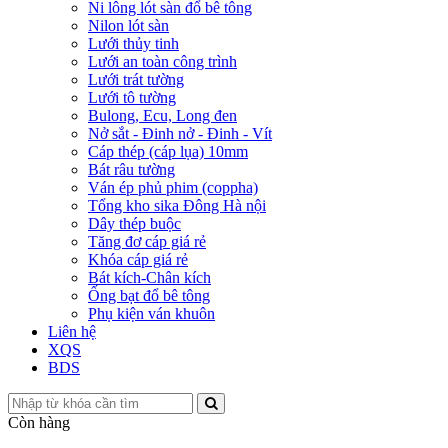
Ni lông lót sàn đổ bê tông
Nilon lót sàn
Lưới thủy tinh
Lưới an toàn công trình
Lưới trát tường
Lưới tô tường
Bulong, Ecu, Long đen
Nở sắt - Đinh nở - Đinh - Vít
Cáp thép (cáp lụa) 10mm
Bát râu tường
Ván ép phủ phim (coppha)
Tổng kho sika Đông Hà nội
Dây thép buộc
Tăng đơ cáp giá rẻ
Khóa cáp giá rẻ
Bát kích-Chân kích
Ống bạt đổ bê tông
Phụ kiện ván khuôn
Liên hệ
XQS
BDS
Còn hàng