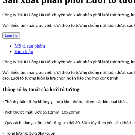
Công ty TNHH Đông Hà Nội chuyên sản xuất phân phối lưới trát tường, lư
Với nhiều tính năng ưu việt, lưới thép tô tường chống nứt luôn được các k
Liên hệ
Mô tả sản phẩm
Bình luận
Công ty TNHH Đông Hà Nội chuyên sản xuất phân phối lưới trát tường, lư
Với nhiều tính năng ưu việt, lưới thép tô tường chống nứt luôn được các 
cao. Lưới tô tường luôn là lựa chọn hoàn hảo cho mọi công trình.
Thông số kỹ thuật của lưới tô tường:
- Thành phần: thép không gỉ, hợp kim nhôm, niken, các kim loại khác…
- Kích thước mắt lưới: 6x12mm; 10x20mm
- Quy cách: dạng cuộn, khổ rộng 1m dài 30-60m tùy theo yêu cầu khách 
- Trọng lượng: 18-20kg/cuộn