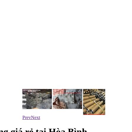
Prev
Next
g giá rẻ tại Hòa Bình