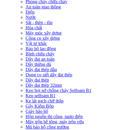
Phòng cháy chữa cháy
An toàn giao thông
Điện
Nước
Sắt - thép - tôn
Hóa chất
Máy móc xây dựng
Công cụ xây dựng
Vật tư khác
Bảo hộ lao động
Bình chữa cháy
Dây đai an toàn
Dây thừng dù
Dây đai thép dầu
Dụng cụ siết dây đai thép
Dây đai thép
Dây đai thép 32mm
Keo bọt nở chống cháy Selfoam B1
Keo selfoam B1
Ke lát gạch chữ thập
Gậy Kiểm Bộp
Giày bảo hộ
Hộp nguồn thi công, taplo điện
Máy trộn bê tông, máy trộn vữa
Mũ bảo hộ công trường