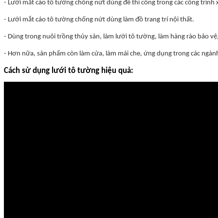
- Lưới mắt cáo tô tường chống nứt dùng để thi công trong các công trình
- Lưới mắt cáo tô tường chống nứt dùng làm đồ trang trí nội thất.
- Dùng trong nuôi trồng thủy sản, làm lưới tô tường, làm hàng rào bảo v
- Hơn nữa, sản phẩm còn làm cửa, làm mái che, ứng dụng trong các ngàn
Cách sử dụng lưới tô tường hiệu quả: