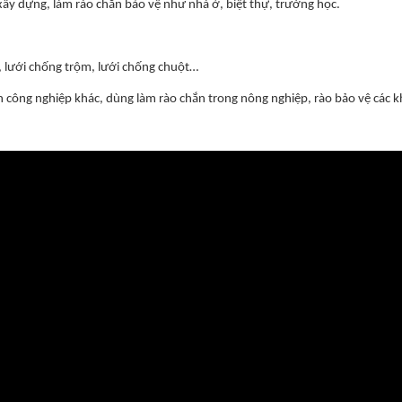
 xây dựng, làm rào chắn bảo vệ như nhà ở, biệt thự, trường học.
ệ, lưới chống trộm, lưới chống chuột…
h công nghiệp khác, dùng làm rào chắn trong nông nghiệp, rào bảo vệ các 