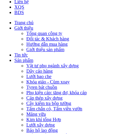
Liên hệ
XQS
BDS
Trang chủ
Giới thiệu
Tổng quan công ty
Đối tác & Khách hàng
Hướng dẫn mua hàng
Giới thiệu sản phẩm
Tin tức
Sản phẩm
Vật tư phụ ngành xây dựng
Dây cảo hàng
Lưới bao che
Khóa giáo - Cùm xoay
Tyren bát chuồn
Phụ kiện cáp: tăng đơ, khóa cáp
Cáp thép xây dựng
Cây kiểm tra bộp tường
Tấm chắn cỏ, Tấm viền vườn
Máng vữa
Kim khí tổng Hợp
Lưới xây dựng
Bảo hộ lao động