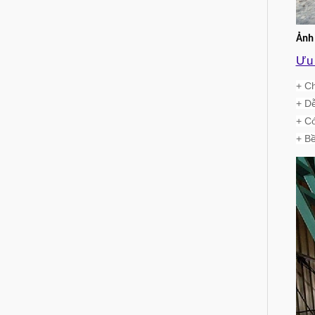
Ảnh 
Ưu 
+ Ch
+ Dễ
+ Có
+ Bề