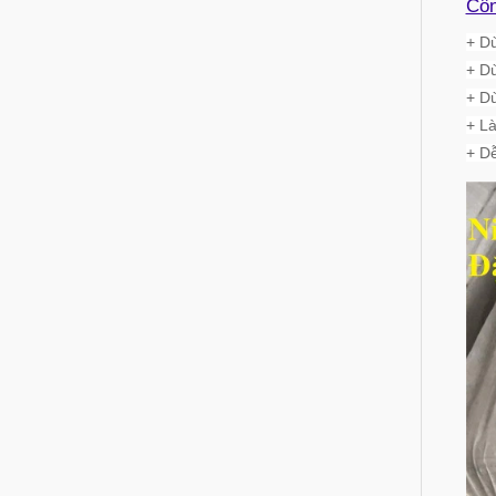
Côn
+ Dù
+ Dù
+ D
+ Là
+ D