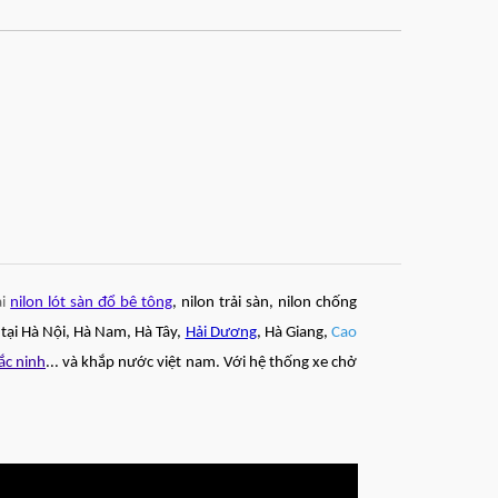
ại
nilon lót sàn đổ bê tông
, nilon trải sàn, nilon chống
p tại Hà Nội, Hà Nam, Hà Tây,
Hải Dương
, Hà Giang,
Cao
ắc ninh
... và khắp nước việt nam. Với hệ thống xe chở