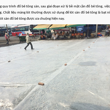
g quy trình đổ bê tông sàn, sau giai đoạn xử lý bề mặt cần đổ bê tông, vi
g. Chất liệu màng lót thường được sử dụng để lót sàn đổ bê tông là bạt ni
 lót sàn đổ bê tông được ưa chuộng hiện nay.