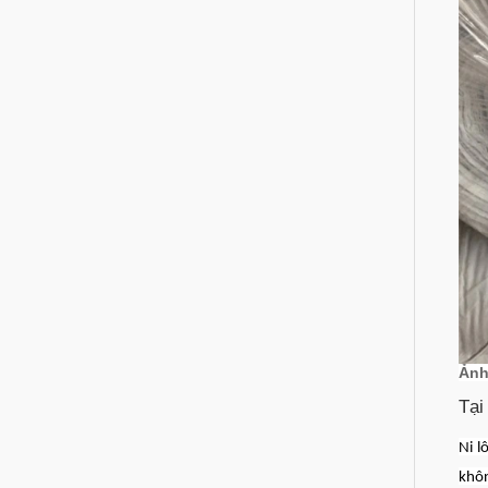
Ảnh
Tại
Ni l
khôn