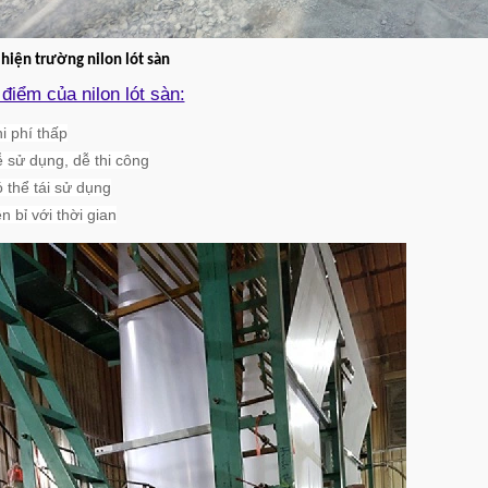
hiện trường nilon lót sàn
điểm của nilon lót sàn:
i phí thấp
 sử dụng, dễ thi công
 thể tái sử dụng
n bỉ với thời gian