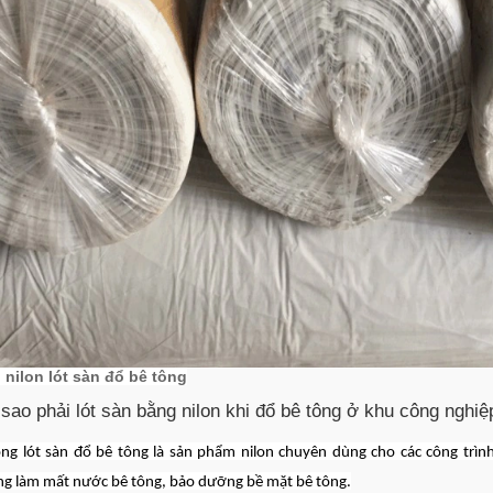
 nilon lót sàn đổ bê tông
 sao phải lót sàn bằng nilon khi đổ bê tông ở khu công nghiệ
ông lót sàn đổ bê tông là sản phẩm nilon chuyên dùng cho các công trìn
g làm mất nước bê tông, bảo dưỡng bề mặt bê tông.