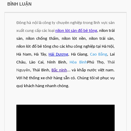
BÌNH LUẬN
Đông hà nội là công ty chuyên nghiệp trong lĩnh vực sản
xuất cung cấp các loại
nilon lót sàn đổ bê tông
, nilon trải
sàn, nilon chống thấm, nilon lót nền, nilon trải sàn,
nilon lót đổ bê tông cho các khu công nghiệp tại Hà Nội,
Hà Nam, Hà Tây,
Hải Dương
, Hà Giang,
Cao Bằng
, Lai
Châu, Lào Cai, Ninh Bình,
Hòa Bình
Phú Thọ,
Thái
Nguyên
, Thái Bình,
Bắc ninh
... và khắp nước việt nam.
Với hệ thống xe chở hàng sẵn có. Chúng tôi sẽ phục vụ
quý khách hàng nhanh chóng.