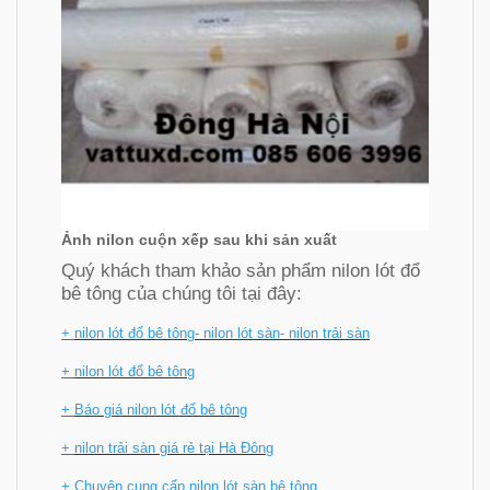
Ảnh nilon cuộn xếp sau khi sản xuất
Quý khách tham khảo sản phẩm nilon lót đổ
bê tông của chúng tôi tại đây:
+
nilon lót đổ bê tông- nilon lót sàn- nilon trải sàn
+
nilon lót đổ bê tông
+
Báo giá nilon lót đổ bê tông
+
nilon trải sàn giá rẻ tại Hà Đông
+
Chuyên cung cấp nilon lót sàn bê tông