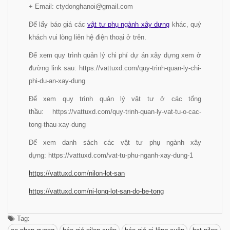
+ Email: ctydonghanoi@gmail.com
Để lấy báo giá các
vật tư phụ ngành xây dựng
khác, quý
khách vui lòng liên hệ điện thoại ở trên.
Để xem quy trình quản lý chi phí dự án xây dựng xem ở
đường link sau: https://vattuxd.com/quy-trinh-quan-ly-chi-
phi-du-an-xay-dung
Để xem quy trình quản lý vật tư ở các tổng
thầu: https://vattuxd.com/quy-trinh-quan-ly-vat-tu-o-cac-
tong-thau-xay-dung
Để xem danh sách các vật tư phụ ngành xây
dựng: https://vattuxd.com/vat-tu-phu-nganh-xay-dung-1
https://vattuxd.com/nilon-lot-
san
https://vattuxd.com/ni-long-
lot-san-do-be-tong
Tag: