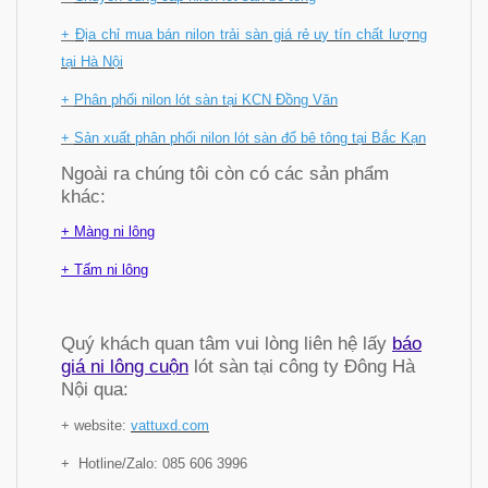
+
Địa chỉ mua bán nilon trải sàn giá rẻ uy tín chất lượng
tại Hà Nội
+
Phân phối nilon lót sàn tại KCN Đồng Văn
+
Sản xuất phân phối nilon lót sàn đổ bê tông tại Bắc Kạn
Ngoài ra chúng tôi còn có các sản phẩm
khác:
+ Màng ni lông
+ Tấm ni lông
Quý khách quan tâm vui lòng liên hệ lấy
báo
giá ni lông cuộn
lót sàn tại công ty Đông Hà
Nội qua:
+ website:
vattuxd.com
+ Hotline/Zalo: 085 606 3996